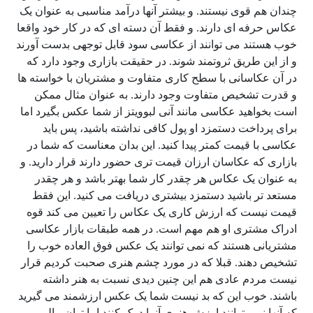
چندان هم قوی نیستند. و بیشتر آنها درآمد مناسبی به عنوان یک
عکاس حرفه ای دارند. و فقط آن دسته ای که در کار خود واقعا
خوب هستند می توانند از عکاسی سود قابل توجهی بدست آورند
و از این طریق ثروتمند شوند. در حقیقت بازاری وجود دارد که
در آن عکاسانی با سطح کاری متفاوت و مشتریان با خواسته ها
و قدرت تشخیص متفاوت وجود دارند. به عنوان مثال ممکن
است بخواهید عکاسی مانند آنی لبوویتز از شما عکس بگیرد اما
برای پرداخت دستمزد او پول کافی نداشته باشید، پس باید
عکاسی با قیمت کمتر پیدا کنید. این بدان معناست که شما در
بازاری که عکاسان ارزان قیمت تری حضور دارند قرار دارید. و
به عنوان یک عکاس هر چقدر کار شما بهتر باشد و هر چقدر
مستعد تر باشید دستمزد بیشتری دریافت می کنید. این فقط
قیمت نیست که ارزش کاری یک عکاس را تعیین می کند قوه
ادراک مشتری او هم مهم است. در همه طبقات بازار عکاسی
مشتریانی هستند که نمی توانند یک عکس فوق العاده خوب را
تشخیص دهند. قبلا که در مورد چشم هنری صحبت کردیم قرار
نیست مردم عادی هم این چنین دیدی نسبت به هنر داشته
باشند. خوب این که بد نیست شما یک عکس ارزشمند می گیرید
که آنها نمی توانند ارزش هنری آنرا درک کنند اما توان مالی