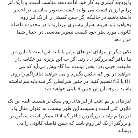
با بودجه کمتری به کار خود ادامه دهند مناسب است. و با یک لنز
پرایم ارزان قیمت می توانید کیفیت تصویر مناسبی در اختیار
داشته باشید در حالیکه اگر چنین کیفیتی را از یک لنز زوم
بخواهید باید هزینه بسیار بیشتری بپردازید تا در محدوده فاصله
کانونی مورد نظر خود کیفیت تصویر مناسبی در اختیار شما
قرار دهد.
یکی دیگر از مزایای لنز های پرایم یا ثابت این است که این لنز
ها دیافراگم بزرگتری دارند. اگر چه این برتری در عکاسی از
طبیعت خیلی بدرد بخور نیست اما گاه پیش می آید که می
خواهید در نور کم عکس بگیرید و می خواهید دیافراگم را روی
f11
یا
f12
تنظیم کنید، در چنین شرایطی اگر سه پایه هم نداشته
باشید متوجه ارزش چنین قابلیتی خواهید شد.
لنز های پرایم اغلب از لنز های زوم سبک تر هستند. البته این یک
قانون کلی است و همیشه این طور نیست، به عنوان مثال یک
لنز پرایم واید با بزرگترین دیافراگم
f1.4
ممکن است سنگین تر
و بزرگتر از یک لنز زوم باشد که چنین فاصله کانونی را می
پوشاند.