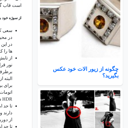
است قاب گوشی
از سوژه خود ب
سعی کن
در محیط
در این 
ها را ک
از تابش
نور قرا
چگونه از زیور الات خود عکس
برطرف ک
بگیرید؟
البته ا
برای بر
اتومات 
HDR
در
تا حد 
دارند و
از دور
تا حد ا