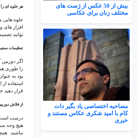
بیش از 50 عکس از ژست های
هر جلوه ای را
مختلف زنان برای عکاسی
جلوه هایی م
افزار های و
توانید تصمیم 
تنظیمات سفید
اگر دوربین 
را طوری هما
بود به عنوان
استفاده از 
قرار دهید خو
از فلاش دوربی
مصاحبه اختصاصی یاد بگیر دات
کام با امید شکری عکاس مستند و
درست است که
خبری
هیچ وجه منب
نباشید. همچن