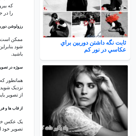
که بیرو
را در ج
رزولوشن دوربی
ممکن است پ
ثابت نگه داشتن دوربين براي
شود بنابرای
عكاسي در نور كم
باشید.
سوژه در تصویر
همانطور که 
نزدیک شوید 
از تصویر بای
از قاب ها و فر
یک عکس خوب 
تصویر خود اض