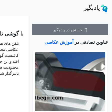
یادبگیر
جستجو در یاد بگیر
با گوشی تل
عناوین تصادفی در
آموزش عکاسی
تلفن های هم
عکاسی محبوب
کافیست گوشی
افتد و این 
محدودیت های
تاثیرگذار شو