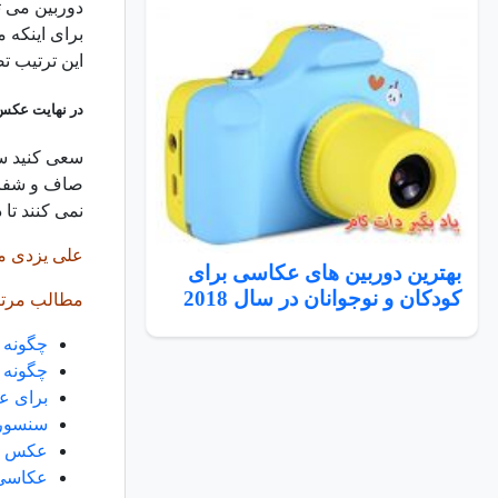
دوربین می تو
برای اینکه م
این ترتیب ت
در نهایت عکس 
سعی کنید سو
صاف و شفاف
نمی کنند تا
علی یزدی م
بهترین دوربین های عکاسی برای
کودکان و نوجوانان در سال 2018
مطالب مرتب
چگونه ب
چگونه ع
برای ع
سنسور BSI CMOS دوربین دیج
عکس بر
عکاسی 