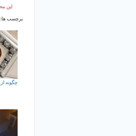
این محت
برچسب ها:
چگونه از 