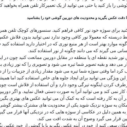
 را باز کنید یا حتی می توانید از یک تعمیرکار تلفن همراه بخواهید که 
ا دقت عکس بگیرید و محدودیت های دوربین گوشی خود را بشناسید
ید برای سوژه خود نور کافی فراهم کنید. سنسورهای کوچک تلفن همراه
 دربسته که معمولا نور کافی وجود ندارد نمی توانید بدون فلاش عکس
گونه موارد بهتر است از هر منبع نوری که در اختیار دارید استفاده کن
سانی می گیرند که می دانند چگونه از نور استفاده کنند.
 نور شدید نقطه ای یا منطقه در مقابل دوربین ممانعت کنید چون در 
ر می دهد و بقیه تصویر شما تیره می شود و تصویری را که نور زیادی ب
رد اما وقتی سوژه شما تیره می شود مقدار زیادی از جزییات را از دست 
ز این ویژگی می توانید برای ایجاد جلوه های خاص استفاده کنید اما هم
طرف کردن اینگونه تیرگی وجود دارد و آن استفاده از فلاش است چون 
کار نمی کند و می توانید آنرا به صورت دستی فعال نمایید. و اگر دوربین
 آن به کار رفته است که به کمک آن می توانید عکس های بهتری بگیرید
امکان به سوژه نزدیک شوید یکی از محدودیت های مشترک بیشتر گوشی ه
 به همین دلیل در عکاسی از سوژه هایی که در نزدیکی آنها قرار می گی
بین قرار می گیرد وضوح آن به شدت افت می کند.
مکان سعی کنید از خود در آینه عکس نگیرید یا با گوشی از خود عکس نگی