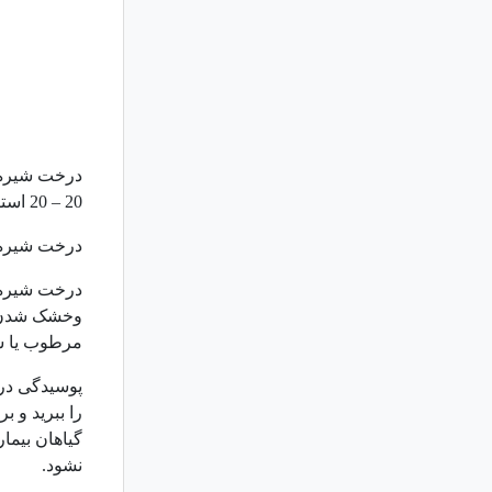
20 – 20 استفاده کنید. اگر این گیاه رشد خوبی ندارد آن را کوددهی نکنید.
درخت شیره آف
درخت شیره ر
وخشک شدن س
مرطوب یا سر
پوسیدگی درم
را ببرید و 
گیاهان بیمار
نشود.