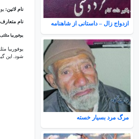
نام لاتین:
یوف
نام متعارف:
ازدواج زال – داستانی از شاهنامه
یوفوربیا مثلثی
یوفوربیا مث
شود. این گیا
مرگ مرد بسيار خسته