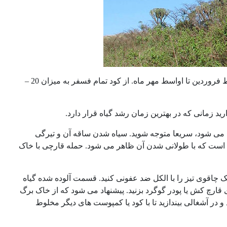
درخت شیره آفریقایی را 2 یا 3 بار در فصل رویش گیاه، کوددهی کنید یعنی از اواسط فروردین تا اواسط مهر ماه. از کود تمام فسفر به میزان 20 –
رید زمانی که در بهترین زمان رشد گیاه قرار دارد.
د می شود، سریعا متوجه شوید. سیاه شدن ساقه آن و تیرگی
ست که با طولانی شدن آن ظاهر می شود. حمله قارچی با خاک
یک چاقوی تیز را با الکل ضد عفونی کنید. قسمت آلوده شده گیاه
 قارچ کش یا پودر گوگرد بزنید. پیشنهاد می شود که از خاک برگ
ید و در آشغالی بیندازید تا با کود یا کمپوست های دیگر مخلوط