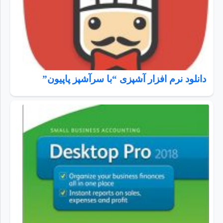
دانلود نرم افزار آشپزی “با سرآشپز پاپیون”