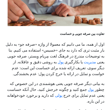
تفاوت بین صرفه جویی و خساست
اول از همه، ما می دانیم که معمولا از واژه «صرفه جو» به دلیل
بار مثبت تری که دارد به جای «خسیس» استفاده می کنیم.
بنا
به توضیحات مندرج در فرهنگ لغت مِریام وِبستر، صرفه جویی
یعنی
مدیریت
یا بکارگیری
پول
به روشی دقیق و عاقلانه.
از
دیگر سوی، تعریف ارائه شده برای خساست این است: عدم
خواست و تمایل در ارائه یا خرج کردن پول: عدم بخشندگی.
به بیانی دیگر
صرفه جویی یعنی هوشمندی در این خصوص که
چطور
پول
جمع کنید و چگونه خرجش کنید، حال آنکه خساست
یعنی عدم تمایل برای خرج
پولی
که دارید و برخورد خودخواهانه
در
این
باره.