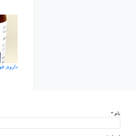
داروی فو
نام *