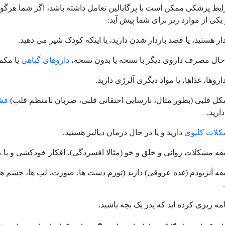
یط پزشکی ممکن است با پرگابالین تعامل داشته باشد، اگر شما هرگون
ی از موارد زیر برای شما پیش آید:
ار هستید، یا قصد باردار شدن دارید، یا اینکه کودک شیر می دهید.
حال مصرف داروی دیگر با نسخه یا بدون نسخه،
داروهای گیاهی
یا مکم
اروها، غذاها، یا مواد دیگری آلرژی دارید.
ل قلبی (بطور مثال، نارسایی احتقانی قلبی، ضربان نامنظم قلب)
فشا
ارید.
لات کلیوی
دارید و یا در حال درمان دیالیز هستید.
قه مشکلات روانی و خلق و خو (مثالا افسردگی)، افکار خودکشی و یا 
قه آنژیودم (غده عروقی) دارید (تورم دست ها، صورت، لب ها، چشم ها و 
مه ریزی کرده اید که پدر یک بچه باشید
.