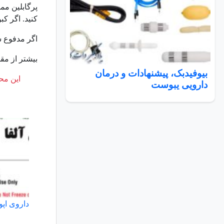
پرگابلین مم
کنید. اگر کب
اگر مدفوع شم
بیشتر از مق
بیوفیدبک، پیشنهادات و درمان
این محت
دارویی یبوست
داروی اپو