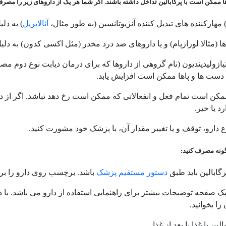
ا ممکن است با پرگابالین تداخل داشته باشند. اگر شما هر یک از داروهای زیر را مصرف
مهارکننده های تبدیل کننده آنژیوتانسین (به طور مثال،
آنالاپریل
) به دل
 ها (مثالا لورازپام) و یا داروهای ضد درد مخدر (مثل اکسی کدون) به 
ازولیدیندیون (نام گروهی از داروها که برای درمان دیابت نوع دوم 
 دست ها و پاها ممکن است افزایش یابد.
کن است تمام فعل و انفعالاتی که ممکن است رخ دهد نباشد. اگر از دا
رد یا خیر.
 دارو، توقف و یا تغییر مقدار آن، با پزشک خود مشورت کنید.
گونه مصرف کنید:
رگابالین باید طبق
دستور مستقیم پزشک
باشد. برچسب روی دارو را برا
 یک صفحه توضیحات بیشتر برای راهنمایی استفاده از دارو می باشد. با د
ا بخوانید.
ین با غذا یا بعد از غذا