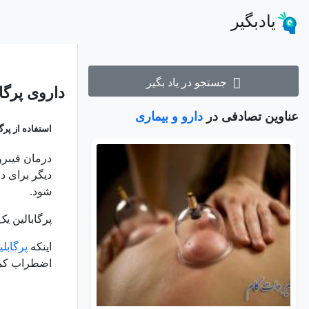
یادبگیر
جستجو در یاد بگیر
داروی پرگ
عناوین تصادفی در
دارو و بیماری
استفاده از پرگا
درمان فیبروم
دیگر برای د
شود.
پرگابالین ی
اینکه
پرگابلی
اضطراب کمک