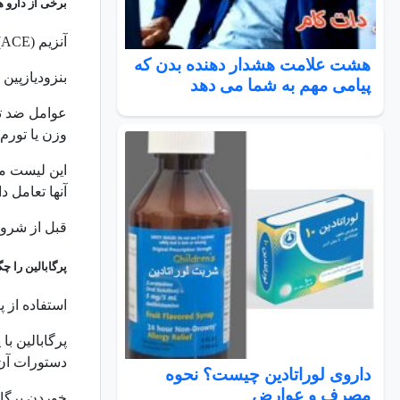
برخی از دارو ه
آنزیم
(ACE)
هشت علامت هشدار دهنده بدن که
بنزودیازپین
پیامی مهم به شما می دهد
عوامل ضد تی
وزن یا تورم
این لیست مم
آنها تعامل دا
قبل از شروع
پرگابالین را چ
استفاده از پ
پرگابالین با
دستورات آن ر
داروی لوراتادین چیست؟ نحوه
مصرف و عوارض
خوردن پرگابال