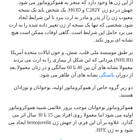
از این ژن ها وجود دارد که منجر به هموکروماتوز می شود.
جهش در دو ژن C282Y و H63D. یک شخص باید یک نسخه
معیوب ژن را از پدر و مادر به ارث ببرد تا این شرایط ایجاد
شود. شخصی که تنها یک نسخه از ژن تغییر داده شده را به ارث
می برد حامل این شرایط است. گاهی اوقات ممکن است هیچ
نشانه ای بروز نکند.
بر طبق موسسه ملی قلب، شش، و خون ایالات متحده آمریکا
(NHLBI) مردانی که این شکل از بیماری را به ارث می بردند
معمولا نشانه های آن بین 40 تا 60 سالگی و در زنان معمولا بعد
از دوران
یائسگی
نشانه های آن ظاهر می شود.
دو زیر گروه خاص از هموکروماتوز اولیه، نوجوانان و نوزادان
هستند.
هموکروماتوز نوجوانان موجب بروز علائمی شبیه هموکروماتوز
اولیه می شود اما معمولا روی افراد بین 15 تا 30 سال اثر می
گذارد. علاوه بر آن این فرم، از جهش ژن hemojuvelin ایجاد می
شود و نه ژن HFE.