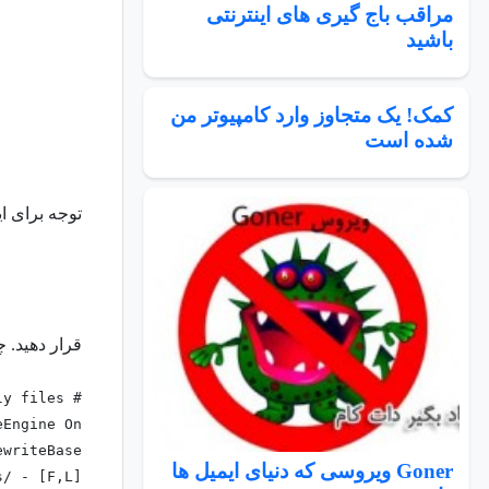
مراقب باج گیری های اینترنتی
باشید
کمک! یک متجاوز وارد کامپیوتر من
شده است
توجه برای ای
قرار دهید. 
# Block the include-only files.
eEngine On
ewriteBase /
Goner ویروسی که دنیای ایمیل ها
s/ - [F,L]