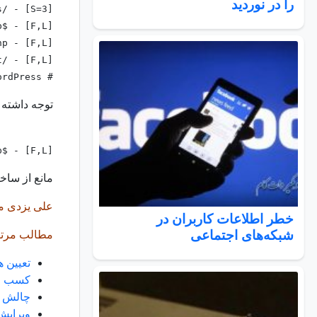
را در نوردید
s/ - [S=3]
p$ - [F,L]
hp - [F,L]
t/ - [F,L]
# BEGIN WordPress
توجه داشته 
p$ - [F,L]
مانع از ساخ
علی یزدی م
خطر اطلاعات کاربران در
شبکه‌های اجتماعی
مطالب مرتب
تعیین 
کسب و ک
چالش ه
ویرایش 