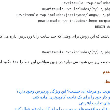
RewriteRule !^wp-include
RewriteRule ^wp-includes/[^/]+\.ph
RewriteRule ^wp-includes/js/tinymce/langs/.+\.p
RewriteRule ^wp-includes/theme-compa
باشید که این روش برای وقتی که چند سایت را با وردپرس اداره می ک
RewriteRule ^wp-includes/[^/]+\.ph
ت تصاویر می شود. می توانید در چنین مواقعی این خط را حذف کنید ا
قدم
ط:
هویت دو مرحله ای چیست؟ این ویژگی وردپرس وجود دارد؟
ار خود را برای یک فاجعه کامپیوتری آماده کنید
اي تجارت اينترنتي
قالب و افزونه های وردپرس را برای کاربران غیر فعال کنید.