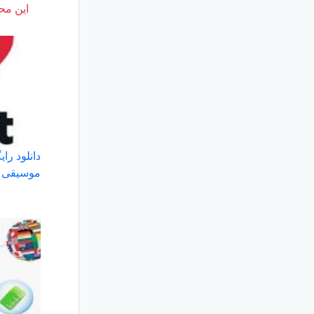
این محت
موسیقی و