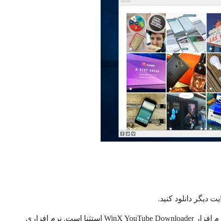
دانلود کننده های ویدیوئی چند منظوره موجود، اینستاگرام را پوشش نمی دهند اما نرم افزار WinX YouTube Downloader استثنا است. نرم افزاری