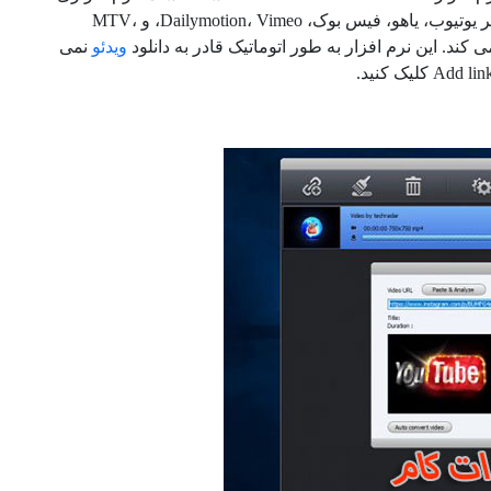
کاملا رایگان برای دانلود هر نوع فیلم آنلاینی از سایت های اشتراک گذاری ویدئو نظیر یوتیوب، یاهو، فیس بوک، Dailymotion، Vimeo، و MTV،
 کند. این نرم افزار به طور اتوماتیک قادر به دانلود
ویدئو
نمی