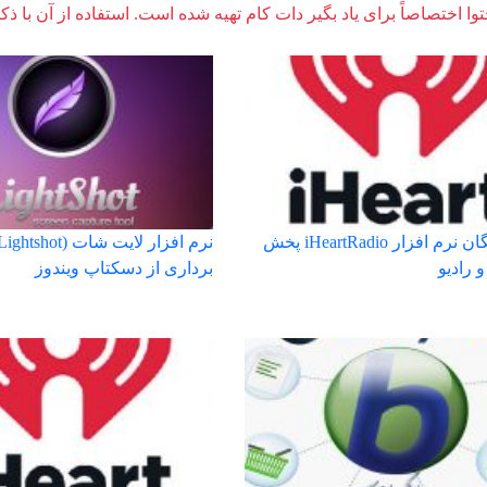
وا اختصاصاً برای یاد بگیر دات کام تهیه شده است. استفاده از آن با ذک
دانلود رایگان نرم افزار iHeartRadio پخش
 رادیو
برداری از دسکتاپ ویندوز