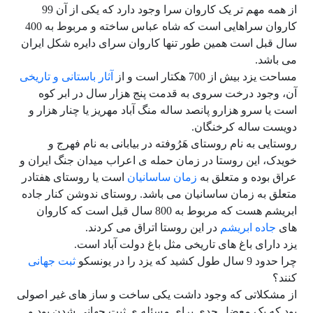
از همه مهم تر یک کاروان سرا وجود دارد که یکی از آن 99
کاروان سراهایی است که شاه عباس ساخته و مربوط به 400
سال قبل است همین طور تنها کاروان سرای دایره شکل ایران
می باشد.
مساحت یزد بیش از 700 هکتار است و از
آثار باستانی و تاریخی
آن، وجود درخت سروی به قدمت پنج هزار سال در ابر کوه
است یا سرو هزارو پانصد ساله منگ آباد مهریز یا چنار هزار و
دویست ساله کرخنگان.
روستایی به نام روستای هَرُوفته در بیابانی به نام فهرج و
خویدک، این روستا در زمان حمله ی اعراب میدان جنگ ایران و
عراق بوده و متعلق به
زمان ساسانیان
است یا روستای هفتادر
متعلق به زمان ساسانیان می باشد. روستای ندوشن کنار جاده
ابریشم هست که مربوط به 800 سال قبل است که کاروان
های
جاده ابریشم
در این روستا اتراق می کردند.
یزد دارای باغ های تاریخی مثل باغ دولت آباد است.
چرا حدود 9 سال طول کشید که یزد را در یونسکو
ثبت جهانی
کنند؟
از مشکلاتی که وجود داشت یکی ساخت و ساز های غیر اصولی
بود که یک معضل جدی برای مسئله ی ثبت جهانی شدن بود و