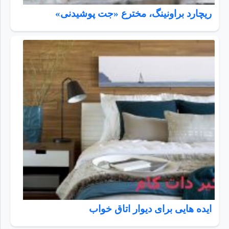
ریچارد براونینگ، مخترع «جت پوشیدنی»
ایده هایی برای دیوار اتاق خواب