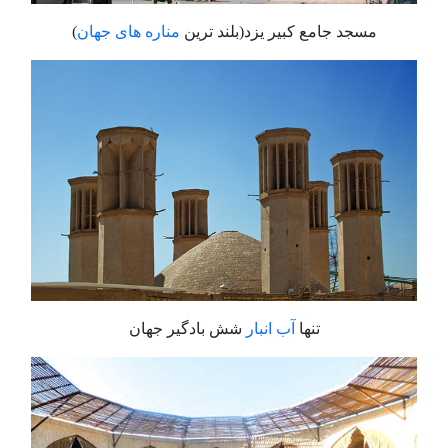
مسجد جامع کبیر یزد(بلند ترین
مناره های جهان
)
تنها
آب انبار
شش بادگیر جهان