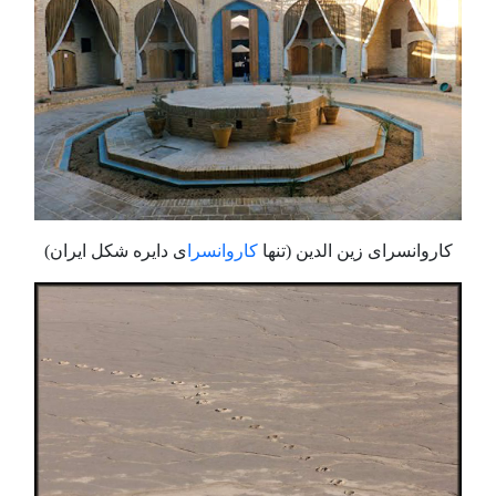
کاروانسرای زین الدین (تنها
کاروانسرا
ی دایره شکل ایران)