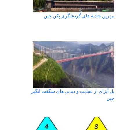
برترین جاذبه های گردشگری پکن چین
پل آیژای از عجایب و دیدنی های شگفت انگیز
چین