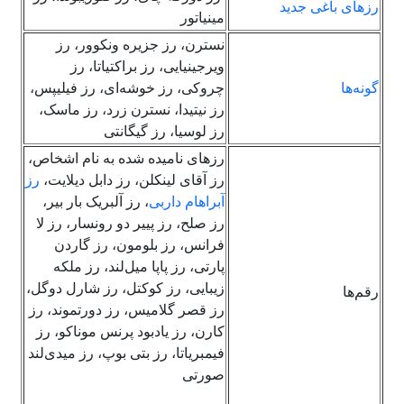
رزهای باغی جدید
مینیاتور
نسترن، رز جزیره ونکوور، رز
ویرجینیایی، رز براکتیاتا، رز
گونه‌ها
چروکی، رز خوشه‌ای، رز فیلیپس،
رز نیتیدا، نسترن زرد، رز ماسک،
رز لوسیا، رز گیگانتی
رزهای نامیده شده به نام اشخاص،
رز آقای لینکلن، رز دابل دیلایت،
رز
آبراهام داربی
، رز آلبریک بار بیر،
رز صلح، رز پییر دو رونسار، رز لا
فرانس، رز بلومون، رز گاردن
پارتی، رز پاپا میل‌لند، رز ملکه
زیبایی، رز کوکتل، رز شارل دوگل،
رقم‌ها
رز قصر گلامیس، رز دورتموند، رز
کارن، رز یادبود پرنس موناکو، رز
فیمبریاتا، رز بتی بوپ، رز میدی‌لند
صورتی