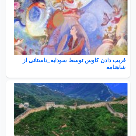
فریب دادن کاوس توسط سودابه_داستانی از
شاهنامه