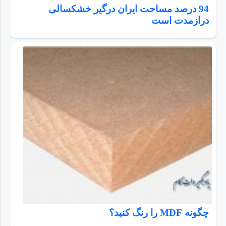
94 درصد مساحت ایران درگیر خشکسالی
درازمدت است
چگونه MDF را رنگ کنید؟