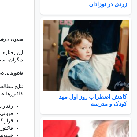
زردی در نوزادان
محدوده ی رفتا
این رفتارها
دیگران، است
فاکتورهایی که
نتایج مطالع
فاکتورها عبار
کاهش اضطراب روز اول مهد
کودک و مدرسه
رفتار پ
قربانی 
قرار گ
فاکتور
خشونت 