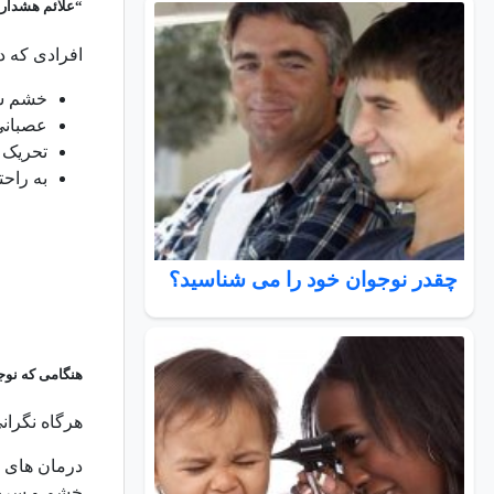
“علائم هشدار 
افرادی که د
خشم ش
عصبانی
تحریک 
به راحت
چقدر نوجوان خود را می شناسید؟
هنگامی که نوج
هرگاه نگران
درمان های ا
خشم و سرخو