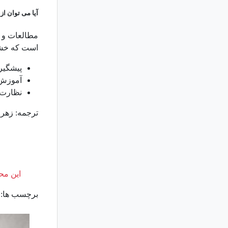
آیا می توان ا
مطالعات و ت
است که خشون
پیشگیری
آموزش 
نظارت ب
ترجمه: زهرا
این محت
برچسب ها: