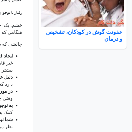
رفتار با نوجو
خشم، یک احس
عفونت گوش در کودکان، تشخیص
هنگامی که ن
و درمان
چالشی که بر
ایجاد قو
غیر قاب
بیشتر ا
دلیل خ
دارد ک
در مورد
وقتی چی
به نوجو
کمک بسز
شما نیز
نظر می 