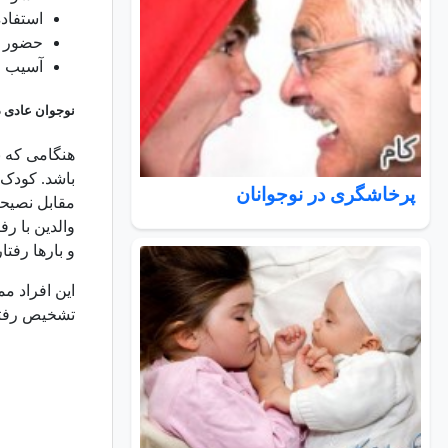
استفاده
حضور س
آسیب م
نوجوان عادی د
هنگامی که ن
باشد. کودک 
پرخاشگری در نوجوانان
مقابل نصیحت
والدین با ر
و بارها رفت
این افراد م
تشخیص رفتا