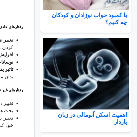
با کمبود خواب نوزادان و کودکان
چه کنیم؟
رفتارهای عادی
تغییر ظ
کردن مو
افزایش
نوسانا
تاثیر پ
بدان مع
رفتارهای غیر 
تغییر د
بحث ها
اهمیت اسکن آنومالی در زنان
تغییرا
باردار
خود کش