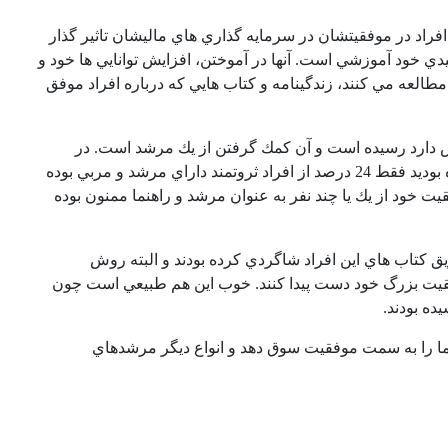
افراد در موفقيتشان در سرمايه گذاري هاي ماليشان تاثير گذار
ليدي خود آموزشي است. آنها در آموختن، افزايش توانايي ها خود و
لعه مي كنند، زندگينامه و كتاب هايي كه درباره افراد موفق
ش دارد رسيده است و آن كمك گرفتن از يك مرشد است. در
مصاحبه اي كه با او داشتم پرسيدم چگونه است كه طبق آماري كه شما اعلام كرده بوديد فقط 24 درصد از افراد ثروتمند داراي مرشد و مربي بوده
را نشان داد كه 93 درصد از آنها بابت موفقيت خود از يك یا چند نفر به عنوان مرشد و راهنما ممنون بوده
ريق كتاب هاي اين افراد شاگردي كرده بودند و البته روش
موفقيت بزرگ خود دست پيدا كنند. خوب اين هم طبيعي است چون
ده بودند.
شما را به سمت موفقيت سوق دهد و انواع ديگر مرشدهاي