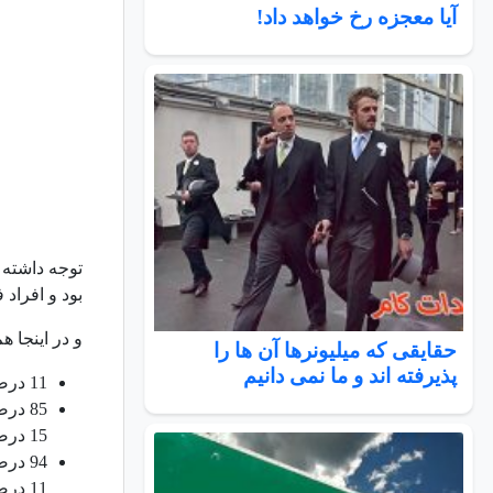
آیا معجزه رخ خواهد داد!
بود و افراد فقير را با درآمد كمتر ا
و در اينجا 
حقایقی که میلیونرها آن ها را
پذیرفته اند و ما نمی دانیم
11 درصد از افراد ثروتمند براي سرگرمي و تفريح مطالعه مي كنند، در حاليكه 79 درصد از افراد فقير براي تفريح و سرگرمي مطالعه مي كنند.
85 در
15 درصد است.
94 در
11 درصد است.