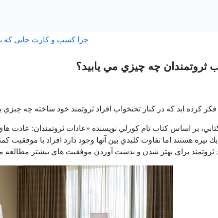
چرا کسب و کارت جایی که ب
 ثروتمندان چه چيزي مي يابيد؟
ال فكر كرده ايد كه در كنار تختخواب افراد ثروتمند خود ساخته چه چ
 كتابي، بر اساس كتاب تام كورلي نويسنده «عادات ثروتمندان: عادت ها
يك تيره هستند اما تفاوت كليدي بين آنها وجود دارد افراد با موفقيت 
د ثروتمند براي بهتر شدن و بدست آوردن موفقيت هاي بيشتر مطالعه مي