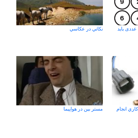
ددی باید
نكاتي در عكاسي
اري انجام
مستر بین در هواپیما