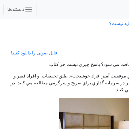
دسته‌ها
اید نیست؟
فایل صوتی را دانلود کنید!
يزي يافت مي شود؟ پاسخ چيزي نيست جز كتاب
ي موفقيت آميز افراد خوشبخت». طبق تحقيقات او افراد فقير و
كمتر در سرمايه گذاري براي تفريح و سرگرمي مطالعه مي كنند، در
 كنند.