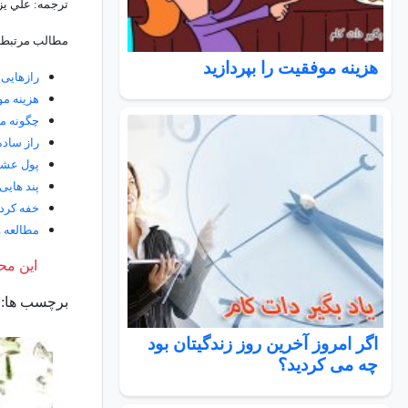
ترجمه: علي ي
مطالب مرتبط:
هزینه موفقیت را بپردازید
رازهایی 
هزینه مو
چگونه ما
راز ساده
پول عش
پند هایی 
خفه کرد
مطالعه 
این محت
برچسب ها:
اگر امروز آخرین روز زندگیتان بود
چه می کردید؟