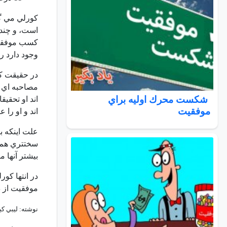
كورلي مي گو
است، و چند ع
كسب موفقيت 
وجود دارد را
در حقيقت كو
شكست محرك اوليه براي
موفقيت
اند و او را 
علت اينكه بي
سختتري هم ش
بيشتر آنها م
در انتها كو
موفقيت از دي
نوشته: ليبي كي