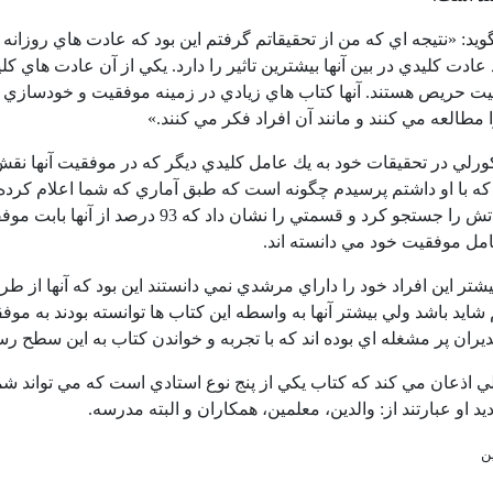
يد: «نتيجه اي كه من از تحقيقاتم گرفتم اين بود كه عادت هاي روزانه 
ادت كليدي در بين آنها بيشترين تاثير را دارد. يكي از آن عادت هاي ك
حريص هستند. آنها كتاب هاي زيادي در زمينه موفقيت و خودسازي مطا
 مطالعه مي كنند و مانند آن افراد فكر مي كنند.»
رلي در تحقيقات خود به يك عامل كليدي ديگر كه در موفقيت آنها نق
اند او تحقيقاتش را جستجو كرد و قسمتي 
عامل موفقيت خود مي دانسته اند.
شتر اين افراد خود را داراي مرشدي نمي دانستند اين بود كه آنها از ط
ايد باشد ولي بيشتر آنها به واسطه اين كتاب ها توانسته بودند به 
ديران پر مشغله اي بوده اند كه با تجربه و خواندن كتاب به اين سطح رسي
رلي اذعان مي كند كه كتاب يكي از پنج نوع استادي است كه مي تواند 
د او عبارتند از: والدين، معلمين، همكاران و البته مدرسه.
ن