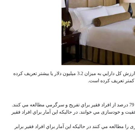
توجه داشته باشيد كه كورلي افراد ثروتمند را با درآمد سالانه 160 هزار دلار به بالا و ارزش كل دارايي به ميزان 3.2 ميليون دلار یا بیشتر تعريف كرده
وفقيت و خودسازی مي خوانند. در حاليكه اين آمار براي افراد فقير
 را مطالعه مي كنند در حاليكه اين آمار براي افراد فقير برابر