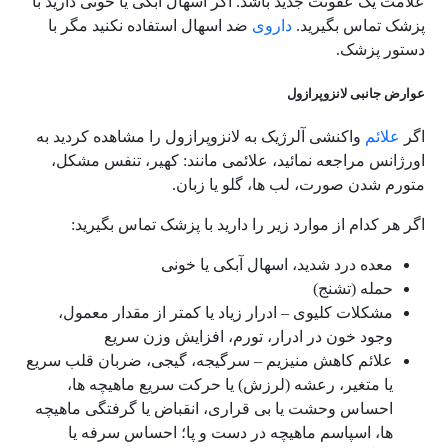
علامت یک عفونت جدید باشد. اگر اسهال آبکی یا خونی دارید با
پزشک تماس بگیرید.
داروی
ضد اسهال استفاده نکنید مگر با
دستور پزشک.
عوارض جانبی لانزوپرازول
اگر
علائم
واکنشی آلرژیک به لانزوپرازول را مشاهده کردید به
اورژانس مراجعه نمائید، علائمی مانند: کهیر، تنفس مشکل،
متورم شدن صورت، لب ها، گلو یا زبان.
اگر هر کدام از موارد زیر را دارید با پزشک تماس بگیرید:
معده درد شدید، اسهال آبکی یا خونی
حمله (تشنج)
مشکلات کلیوی – ادرار زیاد یا کمتر از مقدار معمول،
وجود خون در ادرار، تورم، افزایش وزن سریع
علائم کاهش منیزیم – سرگیجه، گیجی، ضربان قلب سریع
یا متغیر، رعشه (لرزش) یا حرکت سریع ماهیچه ها،
احساس وحشت یا بی قراری، انقباض یا گرفتگی ماهیچه
ها، اسپاسم ماهیچه در دست و پا؛ احساس سرفه یا