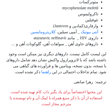
متوترکسات
mycophenolate mofetil
تاکرولیموس
تئوفیلین
وارفاری(کمادین و Jantoven)
آنتی بیوتیک
_ آمپی سیلین،
کلاریترومایسین
داروی HIV _ مانند atazanavir, nelfinavir
داروهای حاوی آهن _ سولفات آهن، گلوکونات آهن و …
این لیست کامل نیست. داروهای دیگری نیز ممکن است وجود
داشته باشد که با لانزوپرازول واکنش نشان دهد شامل داروهای
با نسخه، بدون نسخه، ویتامین ها و فرآورده های گیاهی می
شود. تمام تداخلات احتمالی در این
راهنما
ذکر نشده است.
ترجمه: زهرا صانعی
این محتوا اختصاصاً برای یاد بگیر دات کام تهیه شده است.
استفاده از آن با ذکر منبع همراه با لینک آن و نام نویسنده یا
مترجم مجاز است.