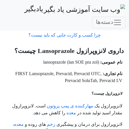
یادبگیر
دسته‌ها
چرا کسب و کارت جایی که باید نیست؟
داروی لانزوپرازول Lansoprazole چیست؟
نام عمومی:
(lansoprazole (lan SOE pra zol
نام تجاری:
FIRST Lansoprazole, Prevacid, Prevacid OTC,
Prevacid SoluTab, Prevacid I.V
لانزوپرازول چیست؟
لانزوپرازول یک
مهارکننده ی پمپ پروتون
است. لانزوپرازول
مقدار اسید تولید شده در
معده
را کاهش می دهد.
لانزوپرازول برای درمان و پیشگیری
زخم
های روده و
معده
،