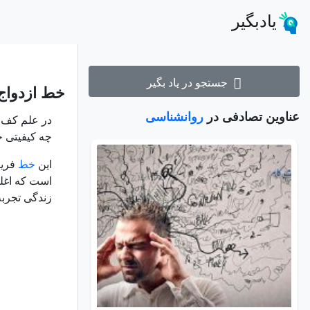
یادبگیر
جستجو در یاد بگیر
خط ازدواج
عناوین تصادفی در
روانشناسی
در علم کف ب
چه کیفیتی خ
این
خط
فریب
است که اغلب
زندگی تجربه