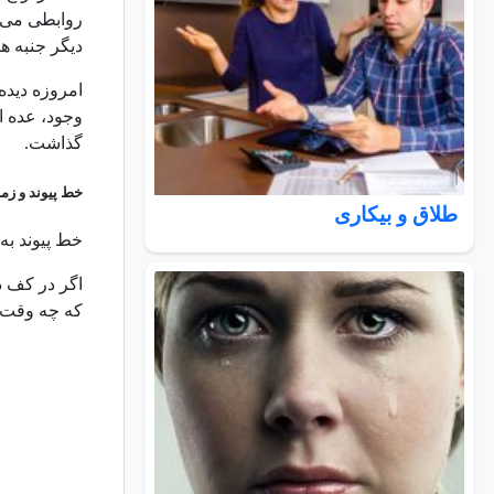
روابطی می گ
دیگر جنبه ها
امروزه دیده
وجود، عده ای
گذاشت.
خط پیوند و زما
طلاق و بیکاری
خط پیوند به
اگر در کف د
که چه وقت ا