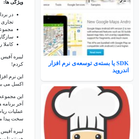
ویژگی ها:
در بردا
تجاری 
مجموعه
سازگاری کا
کاملا ر
لیبره آفیس 
SDK یا بسته‌ی توسعه‌ی نرم افزار
کردم!
اندروید
اکسل می بین
آخر برنامه 
عملیات ریاض
سخت پیدا م
لیبره آفیس 
هستند تا سطح