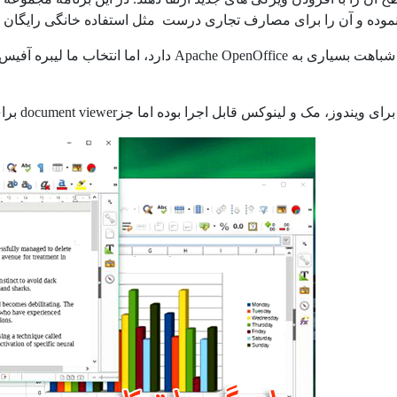
وده و آن را برای مصارف تجاری درست مثل استفاده خانگی رایگان و
لیبره افیس شباهت بسیاری به pache OpenOffice
ک و لینوکس قابل اجرا بوده اما جزdocument viewer برای اندروید، هیچ نسخه رسمی دیگری برای مویابل ندارد.