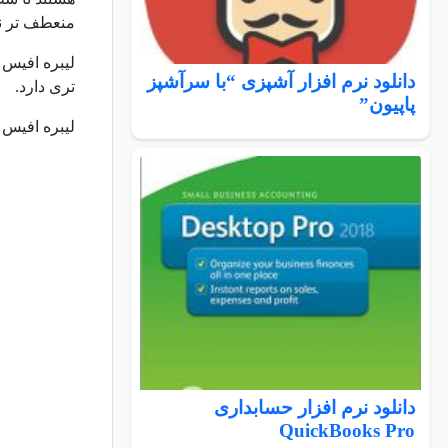
منعطف تر نم
دانلود نرم افزار آشپزی “با سرآشپز
تری دارد.
پاپیون”
لیبره افیس برای ویندوز، م
دانلود نرم افزار حسابداری
QuickBooks Pro