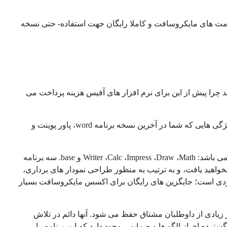
فرمت های مایکروسافت و کاملا رایگان جهت استفاده- حتی نسخه
د چرا پیش از این برای نرم افزار های آفیس هزینه پرداخت می
این نرم افزار با تمام فرمت های قانونی مایکروسافت سازگار بوده و تقریبا تمام ویژگی هایی که شما در آخرین نسخه برنامه word، پاور پوینت و
این مجموعه شامل 6 برنامه پیش فرض جهت پشتیبانی از تمام وظایف رایج آفیس می باشد: Writer ،Calc ،Impress ،Draw ،Math و base. سه برنامه
خواهید یافت، و به ترتیب به منظور طراحی نمودار های برداری،
ار بردی است؛ جایگزین های رایگان برای اکسس مایکروسافت بسیار
یادی از داوطلبان مشتاق حفظ می شود. آنها دائم در تلاش
سترده ای از الگو ها و ضمایمی وجود دارد که این برنامه را