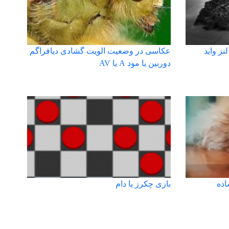
نز واید
عکاسی در وضعیت الویت گشادی دیافراگم
دوربین یا مود A یا AV
اده
بازی چکرز یا دام