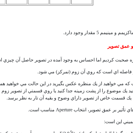
و مينيمم 5 مقدار وجود دارد.
و عمق تصوير
اره صحبت كرديم اما احساس به وجود آمده در تصوير حاصل آن چيزي ا
فاصله اي است كه روي آن زوم (تمركز) مي شود.
ه مي خواهيد از يك منظره عكس بگيريد در اين حالت مي خواهيد همه
د يك موضوع را از پشت زمينه جدا كنيد يا روي قسمتي از تصوير زوم ش
يك قسمت خاص از تصوير داراي وضوح و بقيه آن تار به نظر برسد.
اي تأثير بر عمق تصوير، انتخاب
Aperture
مناسب است.
ميني اين است: