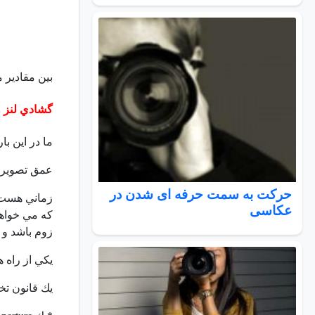
بين مقادير ماكزيمم 
گشادي لنز 
ما در اين ب
عمق تصوير 
حرکت به سمت حرفه ای شدن در
زماني هست ك
عکاسی
كه مي خواهي
زوم باشد و 
يكي از راه ه
يك قانون تخ