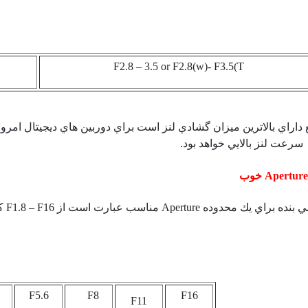
F2.8 – 3.5 or F2.8(w)- F3.5(T
 داراي بالاترين ميزان گشادي لنز است براي دوربين هاي ديجيتال امر
رعت لنز بالايي خواهد بود.
Apertur
خوب
 بنده براي يك محدوده
Aperture
مناسب عبارت است از
F1.8 – F16
كه
F5.6
F8
F16
F11