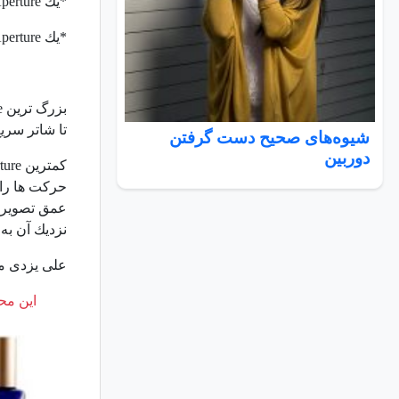
*يك
perture
*يك
perture
بزرگ ترين
e
تا شاتر سري
شیوه‌های صحیح دست گرفتن
دوربین
كمترين
ture
حركت ها را 
عمق تصوير ا
نزديك آن به
علی یزدی م
این محت