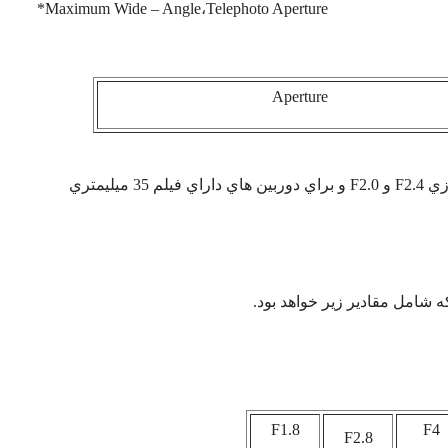
Maximum Wide – Angle
،
Telephoto Aperture*
Aperture
وزي
F2.4
و
F2.0
و براي دوربين هاي داراي فيلم 35 ميليمتري
 شامل مقادير زير خواهد بود.
F1.8
F4
F2.8