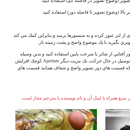
ير (وضوح تصوير در فاصله كم) استفاده كنيد.
 بالا (وضوح
تصوير تا فاصله دور) استفاده كنيد.
از لنز عبور كرده
و به سنسورها برسد و بنابراين كمك مي كند
ويري بگيريد با يك موضوع واضح و پشت زمينه تار.
آفتابي از شاتر با سرعت پايين استفاده كنيد و بدين وسيله
اتومبيل در حال حركت. يك مزيت ديگر
Aperture
كوچك افزايش
اي كه قسمت هاي دور تصوير واضح و شفاف همانند قسمت هاي
ر منبع همراه با لینک آن و نام نویسنده یا مترجم مجاز است.