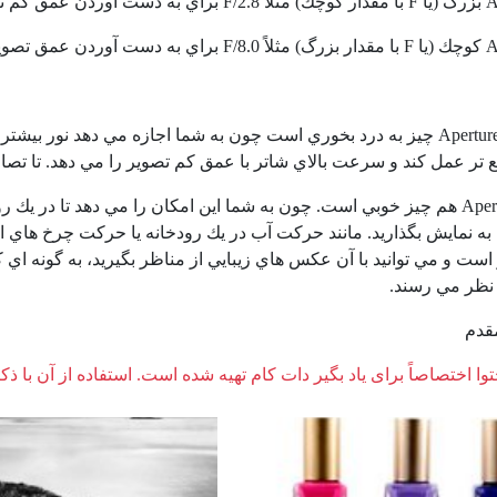
A
بزرگ (يا
F
با مقدار كوچك) مثلاً
F/2.8
براي به دست آوردن عمق كم تصو
A
كوچك (يا
F
با مقدار بزرگ) مثلاً
F/8.0
براي به دست آوردن عمق تصوير
Apertur
چيز به درد بخوري است چون به شما اجازه مي دهد نور بيشتري 
ع تر عمل كند و سرعت بالاي شاتر با عمق كم
تصوير را مي دهد. تا تصا
Aper
هم چيز خوبي است. چون به شما اين امكان را مي دهد تا در يك روز 
به نمايش بگذاريد. مانند حركت آب در يك رودخانه يا حركت چرخ هاي 
ست و مي توانيد با آن عكس هاي زيبايي از مناظر بگيريد، به گونه 
 نظر مي رسند.
قدم
وا اختصاصاً برای یاد بگیر دات کام تهیه شده است. استفاده از آن با ذک