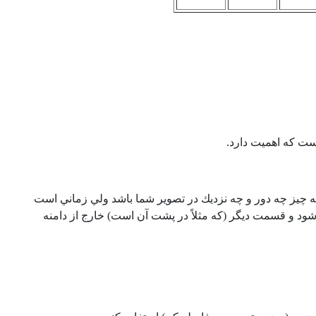
ست كه اهميت دارد.
 چيز چه دور و چه نزديك در تصوير شما باشد ولي زماني است
ود و قسمت ديگر (كه مثلاً در پشت آن است) خارج از دامنه