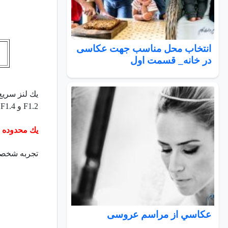
انتخاب محل مناسب جهت عکاسی
در خانه_ قسمت اول
يك لنز سريع
F1.2
و
F1.4
س
يك محدوده
e
تجربه شخصي
عكاسي از مراسم عروسی