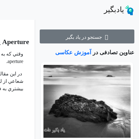
یادبگیر
جستجو در یاد بگیر
Aperture یا گشادی لنز دوربین عکاسی چيست؟
عناوین تصادفی در
آموزش عکاسی
وقتي كه به 
.
aperture
در اين مقال
شعاعي از لن
بيشتري به ف