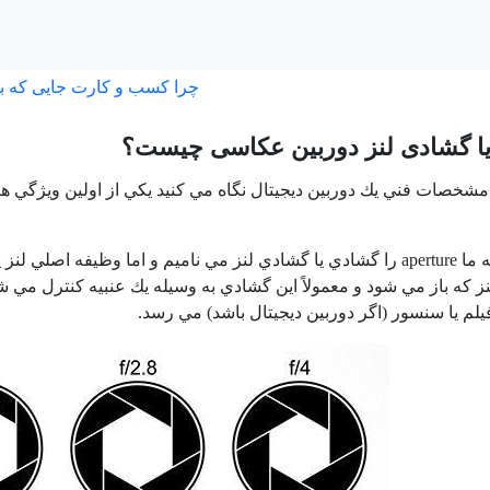
چرا کسب و کارت جایی که ب
مشخصات فني يك دوربين ديجيتال نگاه مي كنيد يكي از اولين ويژگي ه
ه ما
aperture
را گشادي يا گشادي لنز مي ناميم و اما وظيفه اصلي لنز
ز كه باز مي شود و معمولاً اين گشادي به وسيله يك عنبيه كنترل مي شو
يلم يا سنسور (اگر دوربين ديجيتال باشد) مي رسد.