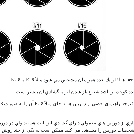
aper
) با
F
و يك عدد همراه آن مشخص مي شود مثلاً
F2.8
يا
F/2.8
.
دد كوچك تر باشد شعاع باز شدن لنز يا گشادي آن بيشتر است.
فترچه راهنماي بعضي از دوربين ها به جاي مثلاً
F2.8
آن را به صورت
ري از دوربين هاي معمولي داراي گشادي لنز ثابت هستند ولي در دورب
خصات دوربين را مشاهده مي كنيد ممكن است به يكي از چند روش زير