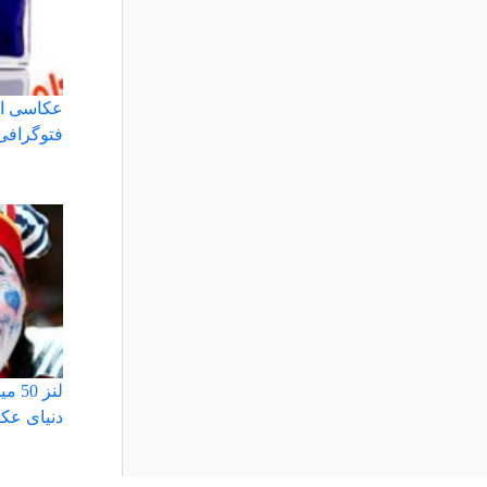
عکاسی از 
فتوگراف
دنیای عک