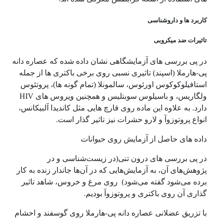
کاربرد ها و داروشناسی
تاثیرات ضد میکروبی
در پی بررسی های آزمایشگاهی نشان داده شده که عصاره دانه
پی-هارملا (اسپند) تاثیری نسبی روی برخی باکتری ها از جمله
استافیلوکوکوس اورئوس، سالمونلا (تمام گونه ها)، پروتئوس
ولگاریس، و باسیلوس سوبتلیس و همچنین ویروس های HIV
دارد. به علاوه این ماده روی قارچ هایی مثل کاندیدا آلبیکانس،
انواع پروتوزوآ و لارو حشرات نیز تاثیر گذار است.
داده های حاصل از آزمایش روی حیوانات
در پی بررسی های درون تنی(در زیست‌شناسی و در
پژوهش‌های آن، به آزمایش‌هایی که در آن‌ها جاندار زنده به کار
برده می‌شود گفته می‌شود) روی مرغ و خروس، شاهد تاثیر
گذاری آن روی باکتری و پروتوزوآ بودیم.
با تزریق عضلانی عصاره دانه پی-هارملا روی گوسفند و احشام