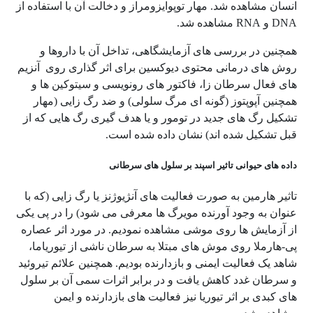
انسان مشاهده شد. مهار توپوایزومراز و دخالت آن با استفاده از
DNA و RNA مشاهده شد.
همچنین در بررسی های آزمایشگاهی، تداخل آن با داروها و
روش های درمانی محتوی دیوکسین برای اثر گذاری روی آنزیم
های فعال سرطان زا، فاکتور های رونویسی و سیتوکین ها و
همچنین آپوپتوز (گونه ای مرگ سلولی) و ضد رگ زایی (مهار
تشکیل رگ های جدید در تومور و یا هدف گیری رگ هایی که از
قبل تشکیل شده اند) نشان داده شده است.
داده های حیوانی تاثیر اسپند بر سلول های سرطانی
تاثیر هارمین به صورت فعالیت های آنژیوژنز یا رگ زایی (که با
عنوان به وجود آورنده مویرگ ها معرفی می شود) را در پی یکی
از آزمایش ها روی موشی مشاهده نمودیم. در مورد اثر عصاره
پی-هارملا روی موش های مبتلا به سرطان ناشی از تیوریاما،
شاهد یک فعالیت ایمنی و بازدارنده بودیم. همچنین علائم تیروئید
و سرطان غدد کاهش یافت و در برابر اثرات سمی آن بر سلول
های کبدی بر اثر تیوریا نیز فعالیت های بازدارنده و ایمن