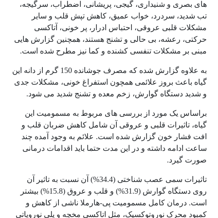
های بصری و شنیداری، گیجی، پریشانی، اضطراب، سرگیجه،
تب شدید، سردرد، خواب عمیق، کاهش تپش قلب و سایر
مشکلات قلبی عروقی، احتباس ادرار، پر خونی، آتاکسی
حرکتی، رعشه، بی حالی و تشنج هستند، همچنین گزارش هایی
مبنی بر مشکلات تنفسی کشنده و کما نیز مطرح شده است.
به علاوه گزارش شده که مصرف جوشانده 150 گرم از دانه این
گیاه باعث بروز علائمی همچون استفراغ خونی، مشکلات جدی
و شدید دستگاه گوارش، زخم معده و تشنج شدید می شود.
براساس یک مورد از بررسی های مربوط به مسمومیت این
گیاه، تاثیرات قلبی و عروقی آن شامل کاهش ضربان قلب و
افت فشار خون گزارش شده است. علائم به وجود آمده چند
ساعت ادامه داشته و در این مدت حتما باید اقدامات درمانی
صورت گیرد.
تاثیرات سمی عصب شناختی (34.4%) آن نسبت به تاثیر آن
روی دستگاه گوارش (31.9%) و قلب و عروق (15.8%) بیشتر
است. درمان کامل مسمومیت پی-هارملا ناشی از کاهش و
کمبود محرک نوروتوکسیک، مثل اتاکسی مخچه و پلی نوروپاتی