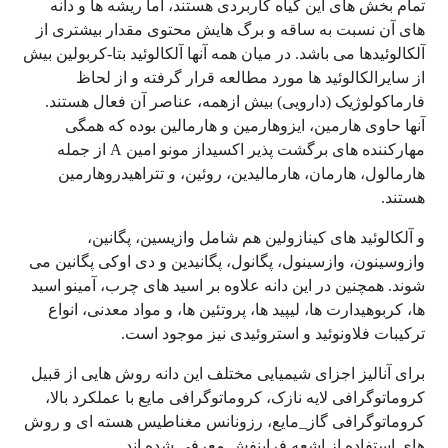
تمام بخش های این گیاه کاربردی هستند، اما ریشه ها و دانه
های آن نسبت به ساقه و برگ هایش محتوی مقدار بیشتری از
آلکالوئیدها می باشد. در میان همه آنها آلکالوئید بتا-کربولین بیش
از سایرالکالوئید ها مورد مطالعه قرار گرفته و از لحاظ
فارماکولوژیک (دارویی) بیش ازهمه، عناصر آن فعال هستند.
آنها حاوی هارمین، ایزوهارمین و هارمالین بوده که همگی
مهارکننده های برگشت پذیر اکسیداز مونو امین A از جمله
هارمالول، هارمان، هارمالیدین، روئین، و تتراهیدروهارمین
هستند.
و آلکالوئید های کینازولین هم شامل وازیسین، پگانین،
وازوسینون، وازسینول، پگانول، پگانیدین و دی اوکی پگانین می
شوند. همچنین در این دانه علاوه بر اسید های چرب، آمینو اسید
ها، کربوهیدارت ها، لیپید ها، پروتئین ها، و مواد معدنی، انواع
ترکیبات فلاونوئید و استروئیدی نیز موجود است.
برای آنالیز اجزای شیمیایی مختلف این دانه روش هایی از قبیل
کروماتوگرافی لایه نازک، کروماتوگرافی مایع با عملکرد بالا،
کروماتوگرافی گاز_مایع، رزونانس مغناطیس هسته ای و روش
های استفاده از اشعه فرابنفش معرفی شده اند.