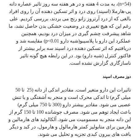
(n=54)، به مدت 4 هفته و در هر هفته سه روز تاثیر عصاره دانه
پی-هارملا (اسپند) روی درد و اثر تسکین دهنده آن را روی افراد
بالغی که از درد آرتروز زانو رنج می بردند، بررسی کردیم. علی
رغم این که هیچ تغییری در وضعیت خشکی بدن حاصل نشد، ما
شاهد پیشرفت چشم گیری در میزان درد بودیم، همچنین
عملکرد این دارو با پلاسیبو(شبه دارو p<0.01) مقایسه شد و
دریافتیم که اثر تسکین دهنده درد اسپند سه برابر بیشتر از
فاکتور کنترل (شبه دارو) بود. در این رابطه هیچ گونه تاثیر
ناسازگاری گزارش نشده است.
دوز مصرف اسپند
تاثیرات این دارو متغیر است. مقادیر اندکی از دانه (25 تا 50
میلی گرم) تا اندکی محرک است و منجر به آشفتگی و یا تنش
عصبی می شود. مقادیر بیشتر دارو (300 تا 750 میلی گرم)
باعث ایجاد توهم می شود. مصرف جوشانده 100 تا 150 گرم از
این دانه منجر به مسمومیت می شود. آلکالوئید های هارمالین و
هارمین برای متابولیز کمتر هارمالول و هارمول، در کبد و دیگر
بافت های بیرون کبدی تجزیه و تحلیل می شوند.