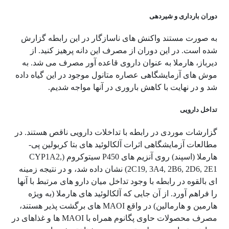
دوران بارداری و شیردهی
به صورت مستند واکنش های ناسازگار در این رابطه گزارش
شده است. در این دوران از مصرف این دانه پرهیز کنید. از
دیرباز، هارملا به عنوان داروی قاعده آور مصرف می شد. به
موش های آزمایشگاهی عصاره متانول موجود در این گیاه داده
شد و در نهایت با کاهش باروری در آنها مواجه شدیم.
تداخل دارویی
گزارشات موردی در رابطه با تداخلات دارویی ناقص هستند. در
مطالعات آزمایشگاهی اثرات آلکالوئید های بتا کربولین پی-
هارملا (اسپند) روی آنزیم های P450 سیتوکروم (CYP1A2,
2C19, 3A4, 2B6, 2D6, 2E1) نشان داده شد، و در نتیجه زمینه
ای بالقوه در رابطه با وجود تداخل میان دارو های مرتبط با آنها
را فراهم آورد. از آن جایی که آلکالوئید های هارملا (به ویژه
هارمین و هارمالین) در واقع MAOI های برگشت پذیر هستند،
مصرف محصولات حاوی پگانوم همراه با MAOI ها و غذاهای در