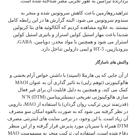
بردارنده تیرامین به طور تجربی مضر شناخته شده است.
تتراهیدروهارمین باعث کاهش سروتونین شده و منجر به
سندوم سروتونین می شود، البته گزارش ها در این رابطه کامل
نیستند. به علاوه مشاهده کردیم که آلکالوئید های بتا کربولین
شدیدا باعث مهار استیل کولین استراز و باتیری استیل کولین
استراز می شود و همچنین با مواد مخدر، دوپامین، GABA،
بنزودیازپین، 5-HT و ایمی دازولین تداخل دارد.
واکنش های ناسازگار
از آن جایی که پی هارملا (اسپند) با داشتن خواص آرام بخشی و
هالوکینوزنی (توهم زایی) به تاثیر گذاری آن به عنوان MAOI
کمک می کند، و همچنین به دلیل قابلیت آن برای غیر فعال
سازی هالوکینوژنی تفریحی دیمتیلتریپتامین N’N (DTM)
(قدرتمند ترین ترکیب روان گردان) با استفاده از MAO، دارویی
در نظر گرفته می شود که به صورت بالقوه امکان سو مصرف
آن زیاد است. با این وجود، در برخی سایت های اینترنتی مصرف
DTM همراه با سیریان مورد پذیرش قرار گرفته و از این منظر
دفاع شده است، استفاده این ترکیب منجر به مسمومیت MAO