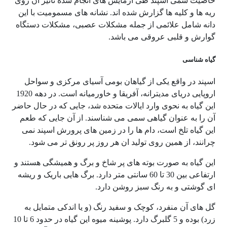
خاصیت سمی اسپند طی آزمایش های انجام شده تاثیر آن روی
ریه ها و کلیه ها گزارش شده اند. نشانه های مسمومیت با این
دانه شامل علائمی از جمله مشکلات عصبی، مشکلات دستگاه
گوارش و قلبی عروقی می باشد.
گیاه شناسی
اسپند در واقع یکی از گیاهان بومی آسیای مرکزی و سواحل
اروپایی دریای مدیترانه، آفریقا و خاورمیانه است. در دهه 1920
این گیاه به نحوی وارد ایالات متحده شد، جایی که در حال حاضر
آن را به عنوان گیاهی سمی می شناسند. از آن جایی که طعم
این گیاه تلخ است، دام ها را در زمین های پرورش اسپند نمی
چرانند، از همین روی تولید ان هر روز پر رونق تر می شود.
این گیاه به صورت بوته های پر شاخ و برگ و همیشگی هستند و
ارتفاعی بین 30 تا 60 سانتی متر دارد. برگ هایی باریک و ریشه
ای گوشتی و به رنگ سبز روشن دارد.
گل های آن منفرد، کوچک و سفید رنگ (و یا اندکی متمایل به
زرد) بوده و 5 گلبرگ دارد. پوشینه میوه این گیاه در حدود 6 تا 10