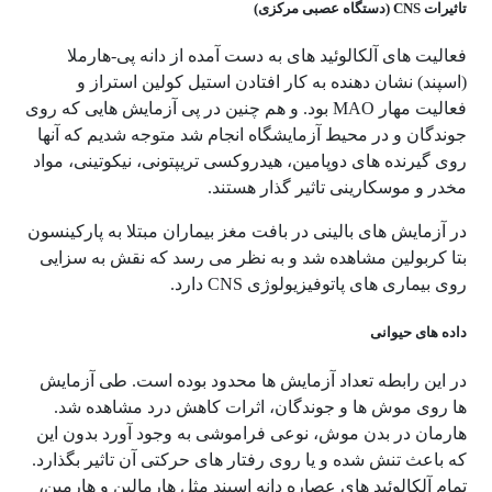
تاثیرات CNS (دستگاه عصبی مرکزی)
فعالیت های آلکالوئید های به دست آمده از دانه پی-هارملا
(اسپند) نشان دهنده به کار افتادن استیل کولین استراز و
فعالیت مهار MAO بود. و هم چنین در پی آزمایش هایی که روی
جوندگان و در محیط آزمایشگاه انجام شد متوجه شدیم که آنها
روی گیرنده های دوپامین، هیدروکسی تریپتونی، نیکوتینی، مواد
مخدر و موسکارینی تاثیر گذار هستند.
در آزمایش های بالینی در بافت مغز بیماران مبتلا به پارکینسون
بتا کربولین مشاهده شد و به نظر می رسد که نقش به سزایی
روی بیماری های پاتوفیزیولوژی CNS دارد.
داده های حیوانی
در این رابطه تعداد آزمایش ها محدود بوده است. طی آزمایش
ها روی موش ها و جوندگان، اثرات کاهش درد مشاهده شد.
هارمان در بدن موش، نوعی فراموشی به وجود آورد بدون این
که باعث تنش شده و یا روی رفتار های حرکتی آن تاثیر بگذارد.
تمام آلکالوئید های عصاره دانه اسپند مثل هارمالین و هارمین،