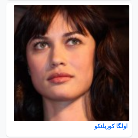
اولگا کوریلنکو