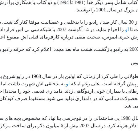
ر سال 2001 را نوشتند.
ایموس بعد از 30 سال کار صدا، رادیو را با بدخلقی و عصبانیت موقتا کنار 
 تا
او
را اخراج نماید. در 14 آگوست 2007 با
رش خبری ایموس، صحبت منفی درباره کارفرمای قبلی اش ممنوع اعلا
موس
ایموس راه طولانی را طی کرد ا
 پیش گرفته است. علی رغم اینکه
او
به بدخلقی اش شهرت داشت اما 
نی یا بیماران خونی اردوگاهی زدند. دامداری قدیمی خود را مجددا احیا
محصولات سالمی که در دامداری تولید می شود مستقیما صرف کودکان 
ی شد.
مچنین یک مرکز آموزشی بنا نهاد.
2 بیش از 6 میلیون دلار برای ساخت مرکز توانبخشی معلولینی که از جنگ بازگشته اند هزینه کرد.