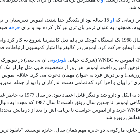
 شد.
س زمانی که
او
15 ساله بود از یکدیگر جدا شدند، ایموس دبیرستان را ترک کرد و به
م، همچنین به عنوان ترمز بان ترن نیز کار کرده بود و برای
حرفه
ضبط ص
ایموس در سال 1968 یک ایستگاه کوچک در پالم دیل کالیفرنیا شروع به ک
، اوهایو حرکت کرد. ایموس در کالیفرنیا امتیاز کمیسیون ارتباطات ف
WNBC
(شرکت جهانی
تلویزیون
ی ان بی سی) در نیویورک ر
هین آمیز پرداخت. ایموس هر روز از شخصیت هایی مثل چارلز مک کر
زشی) و برادرش فرد به عنوان مهمان دعوت می کرد. علاقه ایموس ب
ی” را بیان و اجرا کرد که تمامی دست اندرکاران رادیو از جمله مدیری
ایموس معتاد به الکل و 
WNB
خرید و از ایموس خواست تا برنامه اش را بعد از درمانش مجددا اج
قدانش روبرو شد.
ه مارکونی، دو جایزه مهم همان سال، جایزه نویسنده “بانفوذ ترین آمریکایی ها” در سال 1977 و