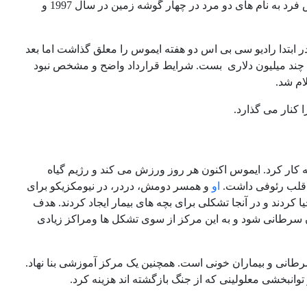
ایموس چند کتاب شامل پسر دیگر خدا (1981 تا 1994) و دو کتاب با همکاری برادرش فرد به نام های دو مرد در چهار گوشه زمین در سال 1997 و
گذاشت. در ابتدا رادیو سی بی اس دو هفته ایموس را معلق گذاشت اما بعد
 شبکه سی بی اس قرارداد چند میلیون دلاری بست. شرایط قرارداد واضح و مشخص نبود
م شد.
ز زمانی که اولین بار در سال 1968 در رایو شروع به کار کرد. ایموس اکنون هر روز ورزش می کند و رژیم گیاه
قلب رئوفی داشت.
او
و همسر دومش، دردر، در نیومکزیکو برای
 کردند و در آنجا تشکلی برای بچه های بیمار ایجاد کردند. هدف
سرطانی شود و به این مرکز از سوی تشکل ها ومراکز زیادی