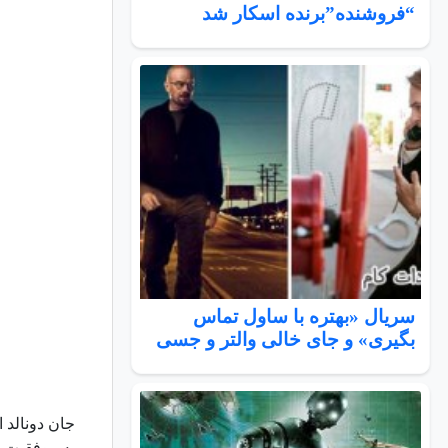
“فروشنده”برنده اسکار شد
سریال «بهتره با ساول تماس
بگیری» و جای خالی والتر و جسی
جان دونالد ایموس در 23 جولای 1940 در ریورساید کالیفرنیا ب
به موفقیت ه