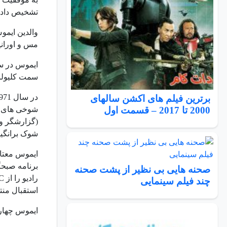
تشخیص داده
والدین ایمو
مس و اورانیو
سمت کلیولند
در سال 1971، ایموس به
برترین فیلم های اکشن سالهای
2000 تا 2017 – قسمت اول
شوخی های تو
(گزارشگر ور
شوک برانگیز
صحنه هایی بی نظیر از پشت صحنه
رادیو را از
C
چند فیلم سینمایی
استقبال منت
ایموس چهار جایز