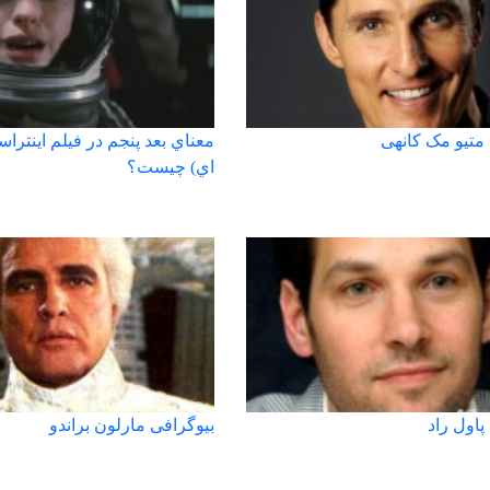
متیو مک کانهی
معناي بعد پنجم در فيلم اينتراس
اي) چيست؟
پاول راد
بیوگرافی مارلون براندو