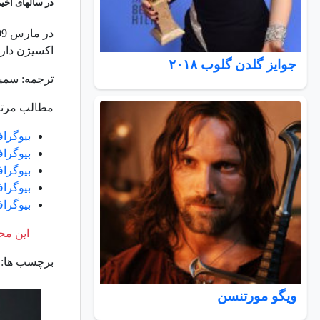
در سالهای اخیر
در مارس 2009 ایموس اعلام کرد که به سرطان پروستات مبتلا شده است در ضمن
اکسیژن دارد
جوایز گلدن گلوب ۲۰۱۸
ترجمه: سمی
مطالب مرتب
بیوگراف
بیوگرا
بیوگراف
بیوگرا
بیوگراف
این محت
برچسب ها:
ویگو مورتنسن