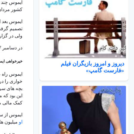
کشور مردان بزرگ د
تصمیم گرفت
ولی در گزا
در دسامبر 2007 به رادیو بازگشت، هشت ماه بعد مجددا اعلام کرد که حرفه رادیو را کنار می گذارد.
خیرخواهی ای
دیروز و امروز بازیگران فیلم
«فارست گامپ»
خواری را در
بچه های سرطا
این بود که 
کمک مالی م
ایموس از سال 1988 پی ساختمانی را در نیوجرسی بنا نهاد که مخصوص بچه های سرطانی و بیماران خونی است. ه
او
میلیون ها دلار هزینه کرد. در سال 007