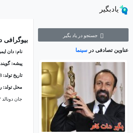
یادبگیر
جستجو در یاد بگیر
بیوگرافی 
عناوین تصادفی در
سینما
نام: دان ای
پیشه: گوینده
تاریخ تولد: 23 جولای 1940
محل تولد: ری
جان دونالد 