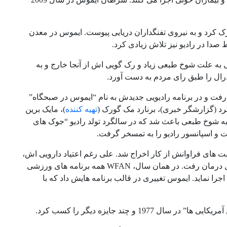
نيروى تفنگداران دريايى پیوست. ایموس در معدن
دا در رادیو نیز تلاش زیادی کرد.
ار کرد ولی به علت شوخ طبعی زیاد و رک گویی اش از آنجا خارج و به
درال را طبق رای مردم به دست آورد.
فت و در برنامه رادیویی جدیدش به نام “ایموس در صبحگاه”
د (گزارشگر خبری)، برنارد مک گورک (
تهیه کننده
)، مایک برین
ه شوخ طبعی باعث شد که در سالگرد تولد رادیو “جوک های
ت و اسپانسور رادیو را به تمسخر گرفت.
دارو شد و دیگر قابل اعتماد نبود. در سال 1977 به خاطر غیبت های فراوانش از کار اخراج شد. علی رغم اعتیاد دارویی اش،
برنامه صبحگاهی ایموس تا چندین سال رونق داشت تا سال 1987 که مجددا به دنبال درمان رفت. در همان سال، WFAN همه برنامه های ورزشی
را نماید. ایموس تغییری در قالب برنامه هایش داد که با
 چند جایزه دیگر را کسب کرد.