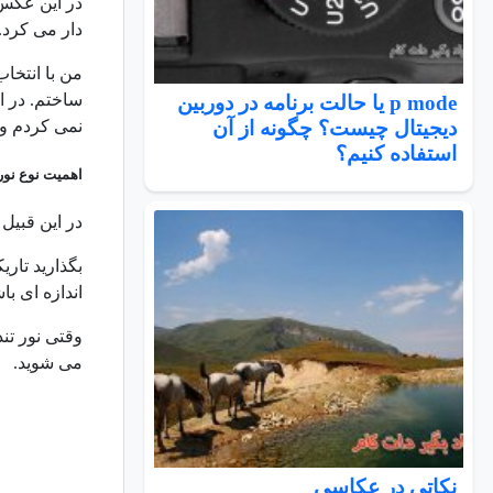
در این عکس 
دار می کرد.
من با انتخا
ساختم. در ا
p mode یا حالت برنامه در دوربین
نمی کردم و 
دیجیتال چیست؟ چگونه از آن
استفاده کنیم؟
اهمیت نوع نو
در این قبیل 
بگذارید تار
اندازه ای ب
وقتی نور تن
می شوید.
نكاتي در عكاسي