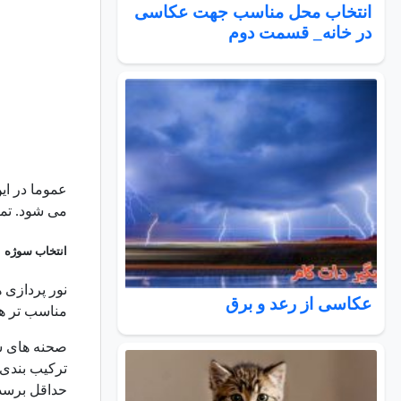
انتخاب محل مناسب جهت عکاسی
در خانه_ قسمت دوم
عموما در ای
می شود. تما
انتخاب سوژه 
نور پردازی 
عکاسی از رعد و برق
مناسب تر هس
صحنه های شل
ترکیب بندی 
حداقل برسد