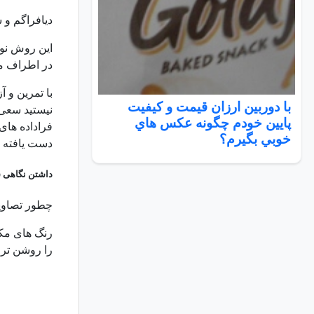
دیافراگم و 
این روش نور
در اطراف م
با تمرین و آ
با دوربين ارزان قيمت و كيفيت
نیستید سعی 
پايين خودم چگونه عكس هاي
فراداده های
خوبي بگيرم؟
دست یافته ای
داشتن نگاهی س
چطور تصاویر
رنگ های مکم
را روشن تر 