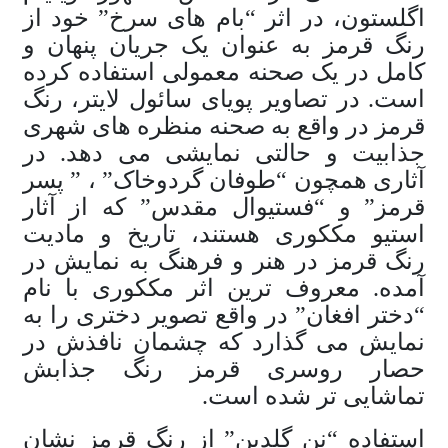
اگلستون، در اثر “بام های سرخ” خود از
رنگ قرمز به عنوان یک جریان پنهان و
کامل در یک صحنه معمولی استفاده کرده
است. در تصاویر پویای سائول لایتر، رنگ
قرمز در واقع به صحنه منظره های شهری
جذابیت و حالتی نمایشی می دهد. در
آثاری همچون “طوفان گردوخاک” ، ” پسر
قرمز” و “فستیوال مقدس” که از آثار
استیو مککوری هستند، تاریخ و مادیت
رنگ قرمز در هنر و فرهنگ به نمایش در
آمده. معروف ترین اثر مککوری با نام
“دختر افغان” در واقع تصویر دختری را به
نمایش می گذارد که چشمان نافذش در
حصار روسری قرمز رنگ جذابش
تماشایی تر شده است.
استفاده “نن گلدین” از رنگ قرمز نشان