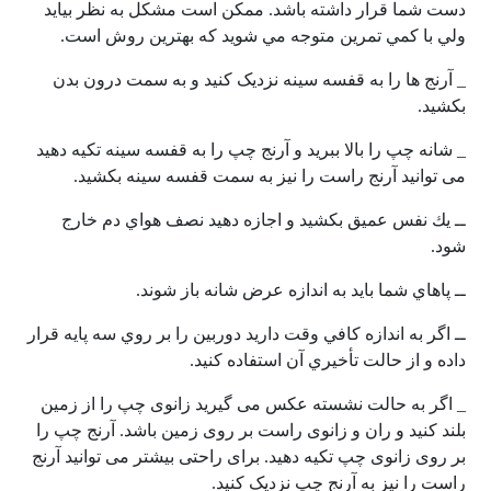
دست شما قرار داشته باشد.
ممكن است مشكل به نظر بيايد
ولي با كمي تمرين متوجه مي شويد كه بهترين روش است.
_ آرنج ها را به قفسه سینه نزدیک کنید و به سمت درون بدن
بکشید.
_ شانه چپ را بالا ببرید و آرنج چپ را به قفسه سینه تکیه دهید
می توانید آرنج راست را نیز به سمت قفسه سینه بکشید.
ــ يك نفس عميق بكشيد و اجازه دهيد نصف هواي دم خارج
شود.
ــ پاهاي شما بايد به اندازه عرض شانه باز شوند.
ــ اگر به اندازه كافي وقت داريد دوربين را بر روي سه پايه قرار
داده و از حالت تأخيري آن استفاده كنيد.
_ اگر به حالت نشسته عکس می گیرید زانوی چپ را از زمین
بلند کنید و ران و زانوی راست بر روی زمین باشد. آرنج چپ را
بر روی زانوی چپ تکیه دهید. برای راحتی بیشتر می توانید آرنج
راست را نیز به آرنج چپ نزدیک کنید.