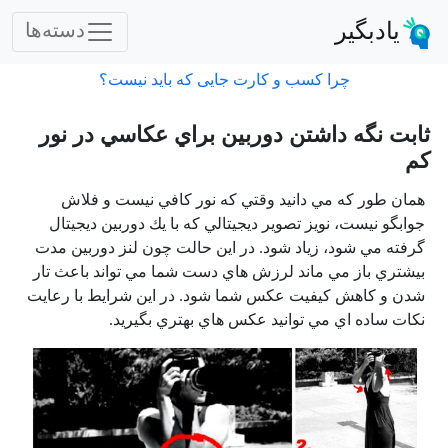
یادبگیر
دسته‌ها
چرا کسب و کارت جایی که باید نیست؟
ثابت نگه داشتن دوربين براي عكاسي در نور
كم
همان طور كه مي دانيد
وقتي كه نور كافي نيست و فلاش
جوابگو نيست، نويز تصوير ديجيتالي كه با يك دوربين ديجيتال
گرفته مي شود، زياد شود. در اين حالت چون لنز دوربين مدت
بيشتري باز مي ماند لرزش هاي دست شما مي تواند باعث تار
شدن و كاهش كيفيت عكس شما شود. در اين شرايط با رعايت
نكات ساده اي مي توانيد عكس هاي بهتري بگيريد.