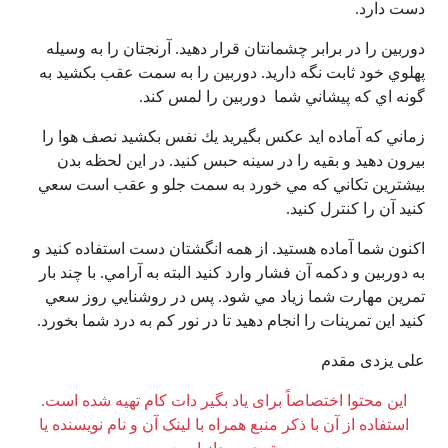
دست دارد.
دوربين را در برابر چشمانتان قرار دهيد. آرنجتان را به وسيله
پهلوي خود ثابت نگه داريد. دوربين را به سمت عقب بكشيد به
گونه اي كه پيشاني شما دوربين را لمس كند.
زماني كه آماده ايد عكس بگيريد يك نفس بكشيد نصف هوا را
بيرون دهيد و بقيه را در سينه حبس كنيد. در اين لحظه بدن
بيشترين تكاني كه مي خورد به سمت جلو و عقب است سعي
كنيد آن را كنترل كنيد.
اكنون شما آماده هستيد. از همه انگشتان دست استفاده كنيد و
به دوربين و دكمه آن فشار وارد كنيد البته به آرامي. با چند بار
تمرين مهارت شما زياد مي شود. پس در روشنايي روز سعي
كنيد اين تمرينات را انجام دهيد تا در نور كم به درد شما بخورد.
علی یزدی مقدم
این محتوا اختصاصاً برای یاد بگیر دات کام تهیه شده است.
استفاده از آن با ذکر منبع همراه با لینک آن و نام نویسنده یا