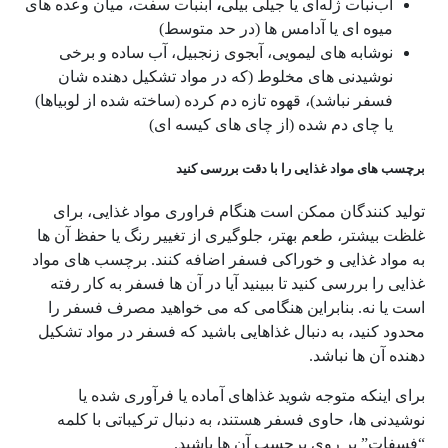
آب‌نبات ژله‌ای یا جیلی بیلی
،
آبنبات سفت، میان وعده های
میوه ای یا آدامس ها (در حد متوسط)
نوشابه های لیمویی، آبجوی زنجبیل، آب ساده و برخی
نوشیدنی های مخلوط (که در مواد تشکیل دهنده شان
فسفر نباشد)، قهوه تازه دم کرده (ساخته شده از لوبیاها)
یا چای دم شده (از چای های کیسه ای)
برچسب های مواد غذایی را با دقت بررسی کنید
تولید کنندگان ممکن است هنگام فراوری مواد غذایی، برای
غلظت بیشتر، طعم بهتر، جلوگیری از تغییر رنگ یا حفظ آن ها
به مواد غذایی و خوراکی فسفر اضافه کنند. برچسب های مواد
غذایی را بررسی کنید تا ببینید آیا در آن ها فسفر به کار رفته
است یا نه. بنابراین هنگامی که می خواهید مصرف فسفر را
محدود کنید، به دنبال غذاهایی باشید که فسفر در مواد تشکیل
دهنده آن ها نباشد.
برای اینکه متوجه شوید غذاهای آماده یا فرآوری شده یا
نوشیدنی ها، حاوی فسفر هستند، به دنبال ترکیباتی با کلمه
“فسفات” بر روی برچسب آن ها باشید.