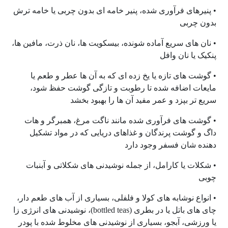
• پنیرهای فرآوری شده، پنیر خامه ای بدون چربی یا خامه ترش
بدون چربی
• نان های سریع آماده شونده، بیسکویت ها، نان ذرت، مافین ها،
پنکیک یا نان وافل
• گوشت های تازه یا یخ زده ای که به آن ها عطر و طعم یا
مایعات اضافه شده تا رطوبت و تازگی گوشت حفظ شود،
سریع تر بپزد و عمر مفید آن ها را بهبود بخشد
• گوشت های فرآوری شده مانند ناگت مرغ، همبرگر و هات
داگ و گوشت پرندگان و غذاهای دریایی که در مواد تشکیل
دهنده شان فسفر وجود دارد
• شکلات یا کارامل، از جمله نوشیدنی های شکلاتی و آبنبات
چوبی
• انواع نوشابه های کولا و فلفلی، بسیاری از آب های طعم دار،
چای های باتل یا در بطری (bottled teas)، نوشیدنی های انرژی زا
یا ورزشی، آبجو، بسیاری از نوشیدنی های مخلوط شده با پودر