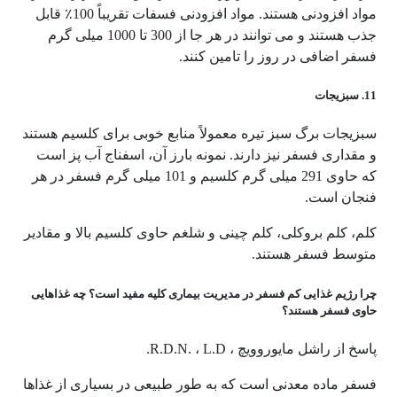
مواد افزودنی هستند. مواد افزودنی فسفات تقریباً 100٪ قابل
جذب هستند و می توانند در هر جا از 300 تا 1000 میلی گرم
فسفر اضافی در روز را تامین کنند.
11. سبزیجات
سبزیجات برگ سبز تیره معمولاً منابع خوبی برای کلسیم هستند
و مقداری فسفر نیز دارند. نمونه بارز آن، اسفناج آب پز است
که حاوی 291 میلی گرم کلسیم و 101 میلی گرم فسفر در هر
فنجان است.
کلم، کلم بروکلی، کلم چینی و شلغم حاوی کلسیم بالا و مقادیر
متوسط ​​فسفر هستند.
چرا رژیم غذایی کم فسفر در مدیریت بیماری کلیه مفید است؟ چه غذاهایی
حاوی فسفر هستند؟
پاسخ از راشل مایوروویچ ، R.D.N. ، L.D.
فسفر ماده معدنی است که به طور طبیعی در بسیاری از غذاها