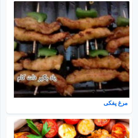
مرغ پفکی