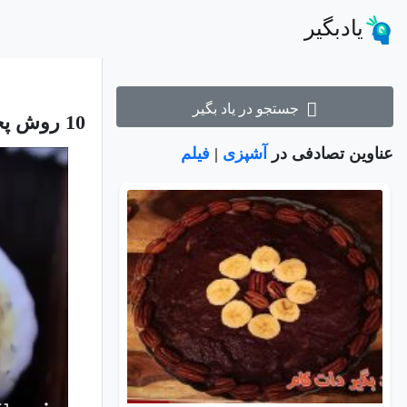
یادبگیر
جستجو در یاد بگیر
10 روش پخت زیبا و اشتهاآور تخم مرغ که ندیده اید!
عناوین تصادفی در
آشپزی
|
فیلم