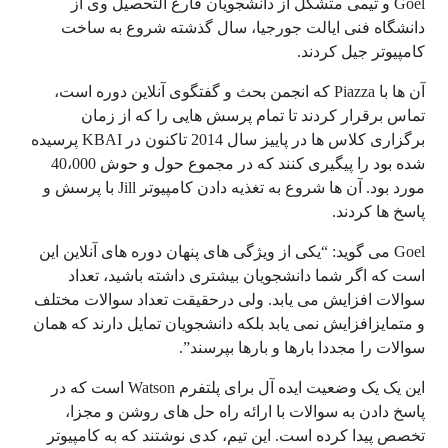
Goel و تیمی متشکل از دانشجویان فارغ التحصیل وی از
دانشگاه فنی ایالت جورجیا، سال گذشته شروع به ساخت
کامپیوتر جیل کردند.
آن ها با Piazza که انجمن بحث و گفتگوی آنلاین دوره است،
تماس برقرار کردند تا تمام پرسش هایی را که از زمان
برگزاری کلاس ها در پاییز سال 2014 تاکنون در KBAI پرسیده
شده بود را پیگیری کنند که در مجموع حول و حوش 40،000
مورد بود. آن ها شروع به تغذیه دادن کامپیوتر Jill با پرسش و
پاسخ ها کردند.
Goel می گوید: “یکی از ویژگی های پنهان دوره های آنلاین این
است که اگر شما دانشجویان بیشتری داشته باشید، تعداد
سوالات افزایش می یابد. ولی درحقیقت تعداد سوالات مختلف
و متمایزافزایش نمی یابد بلکه دانشجویان تمایل دارند که همان
سوالات را مجددا بارها و بارها بپرسند”.
این یک یک وضعیت ایده آل برای پلتفرم Watson است که در
پاسخ دادن به سوالات با ارائه راه حل های روشن و مجزا،
تخصص پیدا کرده است. این تیم، کدی نوشتند که به کامپیوتر