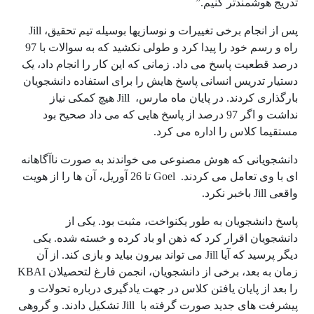
تدریج هوشمندتر کنیم.”
پس از انجام برخی تغییرات و نوسازیها بوسیله تیم تحقیق، Jill
راه و رسم خود را پیدا کرد و طولی نکشید که به سوالات با 97
درصد قطعیت پاسخ می داد. زمانی که این کار را انجام داد، یک
دستیار تدریس انسانی پاسخ هایش را برای استفاده دانشجویان
بارگذاری کردند. در پایان ماه مارس، Jill هیچ کمکی نیاز
نداشت و اگر 97 درصد از پاسخ هایی که می داد صحیح بود
مستقیما کلاس را اداره می کرد.
دانشجویانی که هوش مصنوعی می خواندند به صورت ناآگاهانه
ای با وی تعامل می کردند. Goel تا 26 آوریل، آن ها را از هویت
واقعی Jill باخبر نکرد.
پاسخ دانشجویان به طور یکنواخت، مثبت بود. یکی از
دانشجویان اقرار کرد که ذهن او باد کرده و خسته شده. یکی
دیگر پرسید که آیا Jill می تواند بیرون بیاید و بازی کند. از آن
زمان به بعد، برخی از دانشجویان، انجمن فارغ لتحصیلان KBAI
را بعد از پایان یافتن کلاس در جهت یادگیری درباره تحولات و
پیشرفت های جدید صورت گرفته با Jill تشکیل دادند. و گروهی