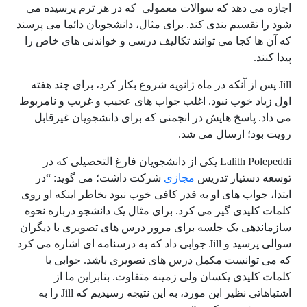
اجازه می دهد که سوالات معمولی که در هر ترم پرسیده می
شود را تقسیم بندی کند. برای مثال، دانشجویان دائما می پرسند
که آن ها کجا می توانند تکالیف درسی و خواندنی های خاص را
پیدا کنند.
Jill پس از آنکه در ماه ژانویه شروع بکار کرد، برای چند هفته
اول زیاد خوب نبود. اغلب جواب های عجیب و غریب و نامربوط
می داد. پاسخ هایش در انجمنی که برای دانشجویان غیرقابل
رویت بود؛ ارسال می شد.
Lalith Polepeddi یکی از دانشجویان فارغ التحصیلی که در
توسعه دستیار تدریس
مجازی
شرکت داشت؛ می گوید: “در
ابتدا، جواب های او به قدر کافی خوب نبود بخاطر اینکه او روی
کلمات کلیدی گیر می کرد. برای مثال یک دانشجو درباره نحوه
سازماندهی یک جلسه برای مرور درس های تصویری با دیگران
سوالی پرسید و Jill جوابی داد که به درسنامه ای اشاره می کرد
که می توانست مکمل درس های تصویری باشد. جوابی با
کلمات کلیدی یکسان ولی زمینه متفاوت. بنابراین ما از
اشتباهاتی نظیر این مورد، به این نتیجه رسیدیم که Jill را به