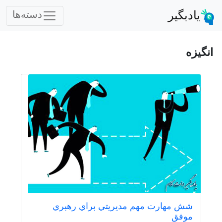
یادبگیر
دسته‌ها
انگیزه
شش مهارت مهم مديريتي براي رهبري
موفق