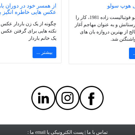
ی هوپ سولو
از همسر خود در دوران با
عکس هایی خاطره انگیز بگ
هوپ سولو فوتبالیست زاده 1981، کار را
چگونه از یک زن باردار عکس ب
یرستانش و به عنوان مهاجم آغاز
نکته هایی برای گرفتن عکس ها
لج از بهترین دروازه بان های
یک خانم باردار
اشنگتن شد.
بیشتر ...
.
تماس با ما
| پست الکترونیکی یا email ما :