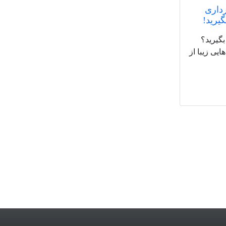
رداری
یرید!
گیرید؟
یی زیبا از