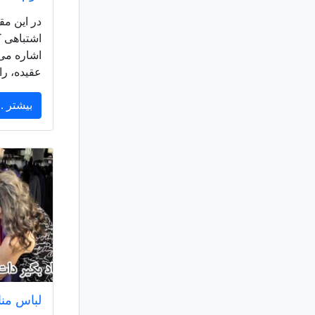
در این مق
اشتباهی ک
اشاره می ک
عقیده، را
بیشتر ..
لباس مناسب