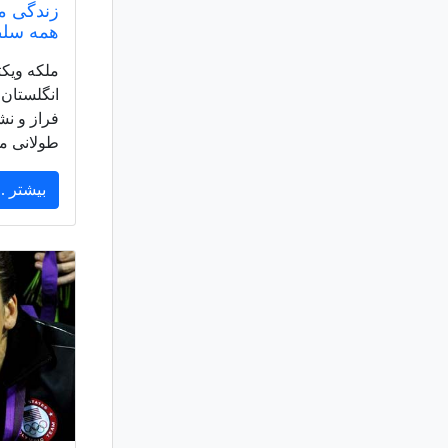
زندگی مل
همه سلط
ملکه ویکت
انگلستان
فراز و نش
طولانی مد
بیشتر ..