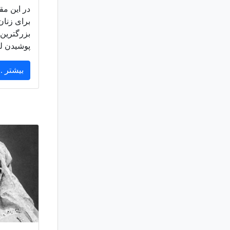
در این مق
بزرگترین 
پوشیدن ل
بیشتر ..