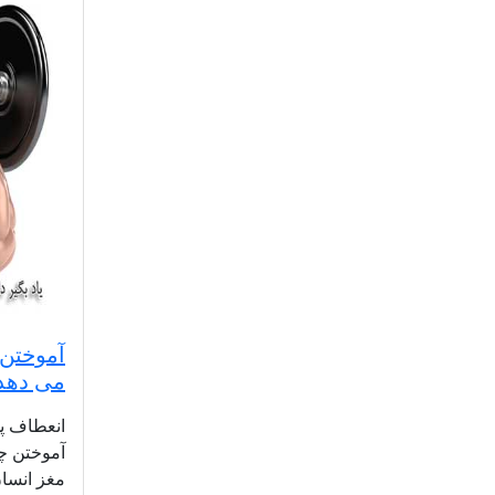
آموختن 
می دهد
انعطاف پذ
آموختن چه
مغز انسان