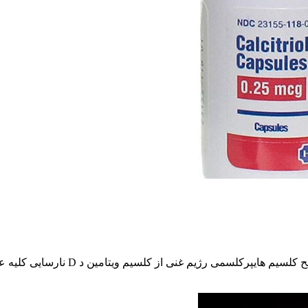
رژیم غنی از کلسیم ویتامین د D نارسایی کلیه عوارض جانبی دارو