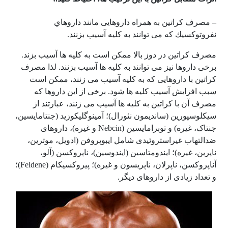
– مصرف کراتین به همراه داروهایی مانند داروهاي‌
نفروتوكسيك‌ که می توانند به کلیه آسیب بزنند.
مصرف کراتین در دوز بالا ممکن است به کلیه ها آسیب بزند.
برخی داروها نیز می توانند به کلیه ها آسیب بزنند. لذا مصرف
کراتین با داروهایی که به کلیه آسیب می زنند، ممکن است
سبب افزایش آسیب کلیه ها شود. برخی از این داروها که
مصرف آن با کراتین به کلیه ها آسیب می زنند، عبارتند از
سیکلوسپورین (ساندیمون نئورال)؛ آمینوگلیکوزید (جنتامایسین،
جنتاک، غیره) و توبرامایسین (Nebcin و غیره)، داروهای
ضدالتهاب غیراستروئیدی شامل ایبوپروفن (ادویل، موترین،
ناپرین، غیره)؛ ایندومتاسین (ایندوسین)، ناپروکسن (آلو،
آناپروکسن، ناپرلان، ناپریسون و غیره)؛ پیروکسیکام (Feldene)؛
و تعداد زیادی از داروهای دیگر.