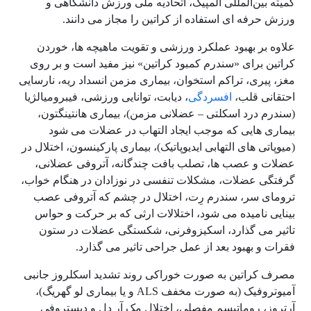
کمیته بین‌المللی المپیک، اتحادیه ملی ورزش دانشگاهی و
ورزش حرفه ای استفاده از کراتین را مجاز می دانند.
علاوه بر بهبود عملکرد ورزشی و تقویت ماهیچه ها، خوردن
کراتین برای «سندرم کمبود کراتین» نیز مفید است و بر روی
مغز، پیری، تراکم استخوان، بیماری مزمن انسداد ریه، نارسایی
احتقانی قلب،
افسردگی
، دیابت، توانایی ورزشی، فیبرومیالژیا
(سندرم درد اسکلتی – عضلانی مزمن)، بیماری هانتینگتون،
بیماری هایی که موجب ایجاد التهاب در عضلات می شود
(میوپاتی های التهابی ایدیوپاتیک)، بیماری پارکینسون، اختلال در
عضلات و عصب ها، تصلب بافت چندگانه، آتروفی عضلانی،
گرفتگی عضلات، مشکلات تنفسی در نوزادان در هنگام خواب،
ترومای سر، سندرم رِت، اختلال در چشم که آتروفی عصب
بینایی نامیده می شود، اختلالات ارثی که بر حرکت و حواس
تاثیر می گذارد، اسکیزوفرنی، شکستگی عضلات در ستون
فقرات و بهبود بعد از عمل جراحی تاثیر می گذارد.
مصرف کراتین به صورت خوراکی روند تشدید اسکلروز جانبی
آمیوتروفیک (به صورت مخفف ALS و یا بیماری لو گهریگ)،
آرتروز، روماتیسم مفصلی، اختلال مک آر دل و دیستروفی