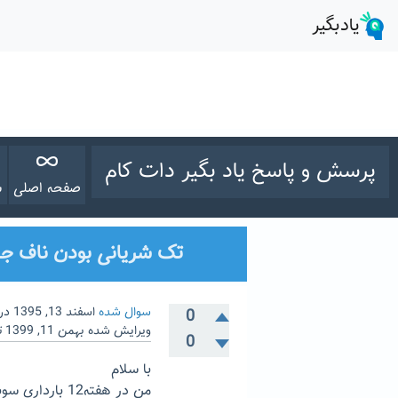
پرسش و پاسخ یاد بگیر دات کام
صفحه اصلی
س
تک شریانی بودن ناف ج
سوال شده
اسفند 13, 1395
در
0
ویرایش شده
بهمن 11, 1399
ت
0
با سلام