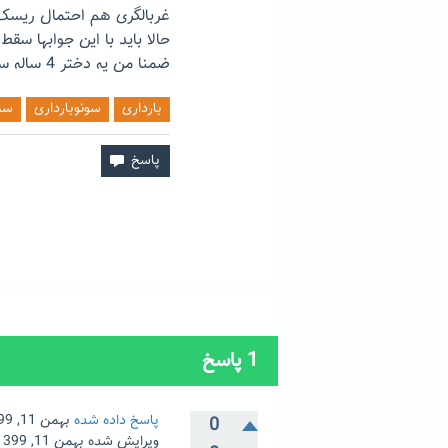
غربالگری هم احتمال ریسک
حالا باید با این جوابها سقط 
ضمنا من یه دختر 4 ساله سالم دارم،دلیل اینکه بچه دومم اینطور شده چی میتونه نه باشه؟
بارداری
سونوبارداری
سن
1
پاسخ
پاسخ داده شده
بهمن 11, 1399
0
ویرایش شده
بهمن 11, 1399