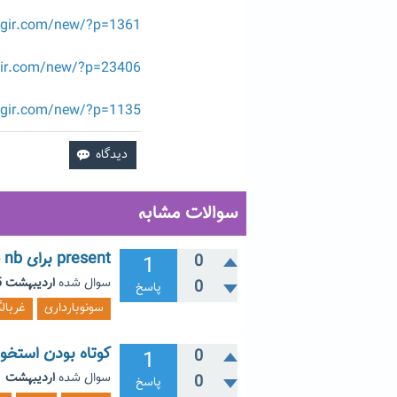
egir.com/new/?p=1361
gir.com/new/?p=23406
egir.com/new/?p=1135
سوالات مشابه
present برای nb جنین یعنی چه؟
1
0
سوال شده
اردیبهشت 15, 1399
0
پاسخ
سونوبارداری
غربال
کوتاه بودن استخو
1
0
سوال شده
اردیبهشت 21, 1396
0
پاسخ