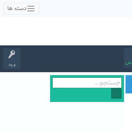
سش
ورود