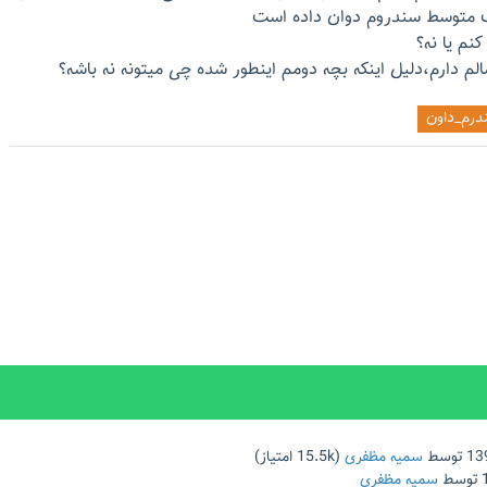
 متوسط سندروم دوان داده است
کنم یا نه؟
درم_داون
توسط
سمیه مظفری
(
15.5k
امتیاز)
توسط
سمیه مظفری