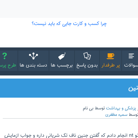
والات
پر طرفدار
بدون پاسخ
برچسب ها
دسته بندی ها
طرح پر
نین
پزشکی و بهداشت
توسط
بی نام
وسط
سمیه مظفری
من در هفته12 بارداری سونو nt انجام دادم که گفتن جنین ناف تک شریانی داره و جواب ازمایش