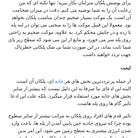
برای پوشش پلکان منزلتان بکار ببرید؛ تنها نکته ای که من
رعایت آن را به شما توصیه می کنم، دقت در میزان ضخامت
آن است. یک موکت بسیار ضخیم چندان مناسب پلکان نخواهد
بود. معمولا این قبیل موکت ها را به سختی می توان در لبه پله
تا زده و در جایش محکم کرد. به علاوه، موکت ضخیم به راحتی
روی پله سر می خورد، و مانع از این می شود که سطح زیر پای
شما ثابت بماند، در این صورت شما بی شک پلکانی خطرناک
جهت تردد خواهید داشت.
کیفیت
از جمله پر ترددترین بخش های هر
خانه
ای، پلکان آن است،
البته این ادعای ما صرفا به این دلیل نیست که بیشتر از سایر
بخش های خانه مورد استفاده قرار میگیرد. بلکه علت این ادعا
تاثیر گام ها روی پله هاست.
تاثیر قدم های افراد روی پلکان به مراتب بیشتر از سایر سطوح
بوده چرا که نیروی جاذبه حین پایین آمدن از پله ها، باعث وارد
شدن انرژی بیشتری به سطح زمین مي شود. این امر بدین
معناست که در زمینه مفروش سازی پلکان باید بیش از هر