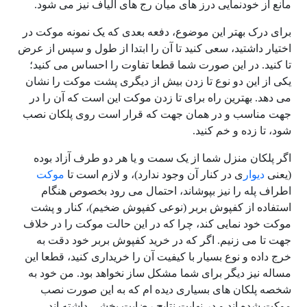
مانع از خودنمایی درز های میان رج های الیاف نیز می شود.
برای درک بهتر این موضوع، دفعه بعدی که یک نمونه موکت در
اختیار داشتید، سعی کنید تا آن را ابتدا از طول و سپس از عرض
تا کنید. در این صورت شما قطعا تفاوت را احساس می کنید؛
یکی از این دو نوع تا زدن بیش از دیگری پشت موکت را نشان
می دهد. بهترین راه برای تا زدن موکت این است که آن را در
جهت مناسب و در همان جهت که قرار است روی پلکان نصب
شود، تا زده و خم کنید.
اگر پلکان منزل شما از یک سمت و یا هر دو طرف آزاد بوده
(یعنی
دیوار
ی در کنار آن وجود ندارد)، و لازم است تا
موکت
اطراف پله را نیز بپوشاند، احتمال می رود بخصوص هنگام
استفاده از کفپوش بربر (نوعی کفپوش ضخیم)، کنار و پشت
موکت خود نمایی کند، چرا که در این حالت موکت را در خلاف
جهت تا می زنیم. اگر که در خرید کفپوش بربر خود دقت به
خرج داده و نوع بسیار با کیفیت آن را خریداری کنید، قطعا این
مساله نیز دیگر برای شما مشکل ساز نخواهد بود. من خود به
شخصه پلکان های بسیاری دیده ام که به این صورت نصب
موکت شده اند و در نهایت نتایج رضایت بخشی داشته اند.