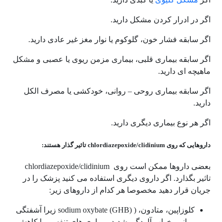
اگر در ادرار کردن مشکل دارید.
اگر سابقه فشار خون، گلوکوم یا نوار مغز غیر عادی دارید.
اگر سابقه بیماری قلبی، بیماری مزمن ریوی یا عصبی و مشکل
ماهیچه ای دارید.
اگر سابقه بیماری روحی – روانی، خودکشی یا مصرف الکل
دارید.
اگر هر نوع بیماری دیگری دارید.
داروهایی که روی chlordiazepoxide/clidinium تاثیر گذار هستند:
بعضی داروها ممکن است روی chlordiazepoxide/clidinium
تاثیر بگذارد. اگر داروی دیگری استفاده می کنید پزشک را در
جریان قرار دهید مخصوصا هر کدام از داروهای زیر:
کلوزاپین، متادون، ( sodium oxybate (GHB) زیرا آشفتگی
روانی، خواب آلودگی شدید، بیماری های تنفسی یا کاهش