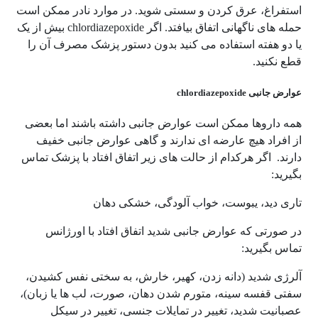
استفراغ، عرق کردن و سستی شوید. در موارد نادر ممکن است
حمله های ناگهانی اتفاق بیافتد. اگر chlordiazepoxide بیش از یک
یا دو هفته استفاده می کنید بدون دستور پزشک مصرف آن را
قطع نکنید.
عوارض جانبی chlordiazepoxide
همه داروها ممکن است عوارض جانبی داشته باشند اما بعضی
از افراد هیچ عارضه ای ندارند و گاهی عوارض جانبی خفیف
دارند. اگر هرکدام از حالت های زیر اتفاق افتاد با پزشک تماس
بگیرید:
تاری دید، یبوست، خواب آلودگی، خشکی دهان
در صورتی که عوارض جانبی شدید اتفاق افتاد با اورژانس
تماس بگیرید:
آلرژی شدید (دانه زدن، کهیر، خارش، به سختی نفس کشیدن،
سفتی قفسه سینه، متورم شدن دهان، صورت، لب ها یا زبان)،
عصبانیت شدید، تغییر در تمایلات جنسی، تغییر در سیکل