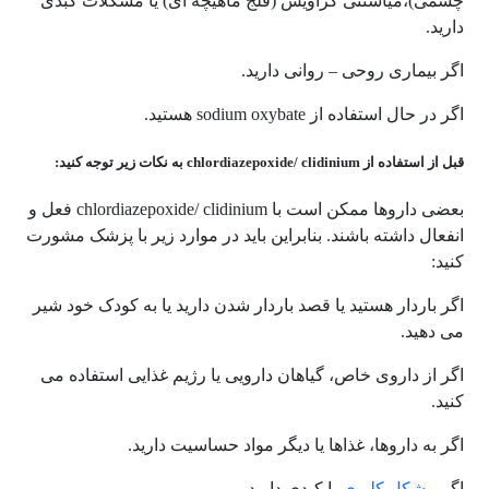
چشمی)،میاستنی گراویس (فلج ماهیچه ای) یا مشکلات کبدی
دارید.
اگر بیماری روحی – روانی دارید.
اگر در حال استفاده از sodium oxybate هستید.
قبل از استفاده از chlordiazepoxide/ clidinium به نکات زیر توجه کنید:
بعضی داروها ممکن است با chlordiazepoxide/ clidinium فعل و
انفعال داشته باشند. بنابراین باید در موارد زیر با پزشک مشورت
کنید:
اگر باردار هستید یا قصد باردار شدن دارید یا به کودک خود شیر
می دهید.
اگر از داروی خاص، گیاهان دارویی یا رژیم غذایی استفاده می
کنید.
اگر به داروها، غذاها یا دیگر مواد حساسیت دارید.
اگر
مشکل کلیوی
یا کبدی دارید.