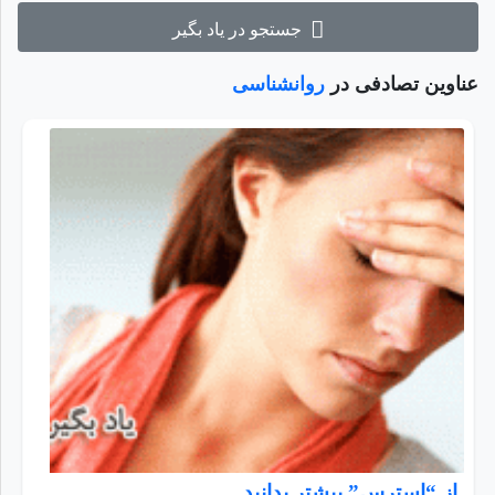
جستجو در یاد بگیر
عناوین تصادفی در
روانشناسی
از “استرس” بیشتر بدانید