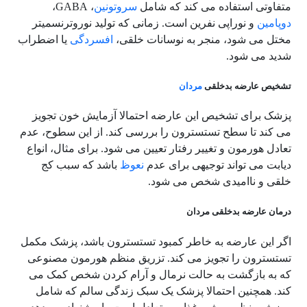
متفاوتی استفاده می کند که شامل
سروتونین
، GABA،
دوپامین
و نوراپى نفرين است. زمانی که تولید نوروترنسمیتر
مختل می شود، منجر به نوسانات خلقی،
افسردگی
یا اضطراب
شدید می شود.
تشخیص عارضه بدخلقی
مردان
پزشک برای تشخیص این عارضه احتمالا آزمایش خون تجویز
می کند تا سطح تستسترون را بررسی کند. از این سطوح، عدم
تعادل هورمون و تغییر رفتار تعیین می شود. برای مثال، انواع
دیابت می تواند توجیهی برای عدم
نعوظ
باشد که سبب کج
خلقی و ناامیدی شخص می شود.
درمان عارضه بدخلقی مردان
اگر این عارضه به خاطر کمبود تستسترون باشد، پزشک مکمل
تستسترون را تجویز می کند. تزریق منظم هورمون مصنوعی
که به بازگشت به حالت نرمال و آرام کردن شخص کمک می
کند. همچنین احتمالا پزشک یک سبک زندگی سالم که شامل