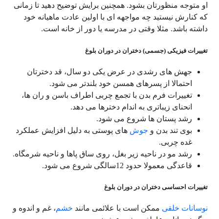
او متوجه منظورتان بشود. همچنین برایش توضیح دهید تا زمانی
که کنارش نیستید چه مواجهه ای با اولین عادت ماهیانه خود
داشته باشد. مثلا وقتی در مدرسه یا دور از خانه است.
تغییرات فیزیکی (جسمی) دختران در دوران بلوغ
جهش های رشدی در عرض یکی دو سال، قد دخترتان
احتمالا از پسرهای همسن خود بلندتر می شود.
تغییرات فرم بدن با تجمع چربی اطراف باسن و ران ها،
انحنای زیباتری به اندام دخترها می دهد.
رشد پستان ها شروع می شود.
بوی تند بدن و
جوش
های پوستی به دلیل افزایش عملکرد
غده چربی.
رشد مو در ناحیه زیر بغل، روی ساق پاها و ناحیه شرمگاه.
قاعدگی معمولا حدود 12سالگی شروع می شود.
تغییرات احساسی دختران در دوران بلوغ
نوسانات خلقی
ممکن است با علائمی مانند
خشم
، غم و اندوه و