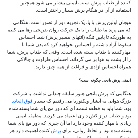
کننده از طناب پرش سبب ایمنی بیشتر می شود همچنین
استفاده از آن در هنگام پرش بسیار راحتتر است.
هیجان اولین پرش با پا، یک تجربه دور از تصور است. هنگامی
که می پرید ما طناب را با یک حرکت روان تدریجی رها می کنیم
به طوریکه تا پایین تنگه (انتهای مسیر پرش) شما احساس
سقوط آزاد داشته و احساس نخواهید کرد که بدن شما با
مهارکننده یا طناب بسته شده است. وقتی که طناب پرش، شما
را از پشت به هوا بر می گرداند، احساس طراوت و چالاکی
همراه احساس آزادی و فراغت از همه چیز، دارید.
ایمنی پرش بانجی چگونه است؟
هنگامی که پرش بانجی هنوز سابقه چندانی نداشت با شرکت
بزرگ هوایی به آبشار ویکتوریا می رفتیم که بسیار
فوق العاده
بود. شما باید به قطعه تسمه ای که دور مچ پای شما بسته شده
بود و طناب دراز کش داری اعتماد می کردید. مطمئنا ایمنی
زیادی با مهار کننده وجود دارد اما آن چیزی که دور مچ پای شما
بسته شده بود از لحاظ روانی، برای
پرش
کننده اهمیت دارد هر
چند که به طور ترسناکی شل به نظر می رسد.