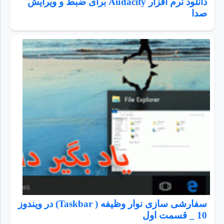
دانلود نرم افزار Audacity برای ضبط و ویرایش
صدا
سفارشی سازی نوار وظیفه ( Taskbar) در ویندوز
10 _ قسمت اول