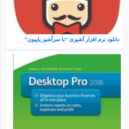
دانلود نرم افزار آشپزی “با سرآشپز پاپیون”