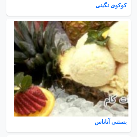
کوکوی نگینی
بستنی آناناس