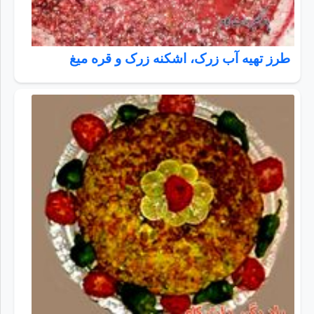
طرز تهیه آب زرک، اشکنه زرک و قره میغ