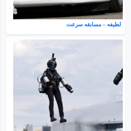
لطیفه – مسابقه سرعت