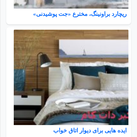
ریچارد براونینگ، مخترع «جت پوشیدنی»
ایده هایی برای دیوار اتاق خواب