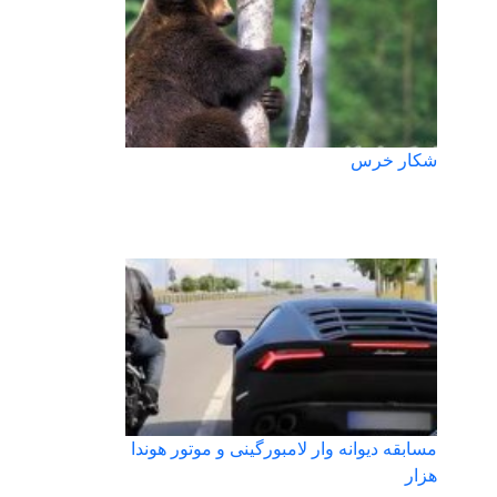
شكار خرس
مسابقه دیوانه وار لامبورگینی و موتور هوندا
هزار