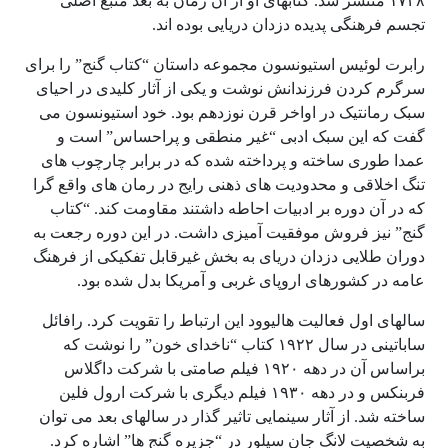
۱۷۲۸ منتشر شد. کتابهای او از آن زمان به بعد منبع اصلی
تجسم فرهنگی پدیده دزدان دریایی بوده اند.
رابرت لوئیس استیونسون مجموعه داستان “کتاب گنج” را برای
سرگرم کردن فرزندانش نوشت و یکی از آثار کلیدی در احیای
سبک رمانتیک در اواخر قرن نوزدهم بود. خود استیونسون می
گفت که این سبک ادبی “غیر منطقی و پراحساس” است و
عمدا طوری ساخته و پرداخته شده که در برابر چارچوب های
تنگ اخلاقی و محدودیت های ذهنی رایج در رمان های واقع گرا
که در آن دوره بر ادبیات احاطه داشتند مقاومت کند. “کتاب
گنج” نیز فروش موفقیت آمیزی داشت. در این دوره رجعت به
دوران طلایی دزدان دریای به بخش غیرقابل تفکیکی از فرهنگ
عامه در کشورهای اروپای غربی و آمریکا بدل شده بود.
سالهای اول فعالیت هالیوود این ارتباط را تقویت کرد. رافائل
ساباتینی در سال ۱۹۲۲ کتاب “ناخدای خون” را نوشت که
براساس آن در دهه ۱۹۲۰ فیلم صامتی با شرکت داگلاس
فربنکس و در دهه ۱۹۳۰ فیلم دیگری با شرکت ارول فلین
ساخته شد. از آثار سینمایی تاثیر گذار در سالهای بعد می توان
به شخصیت لانگ جان سیلور در “جزیره گنج ها” اشاره کرد.