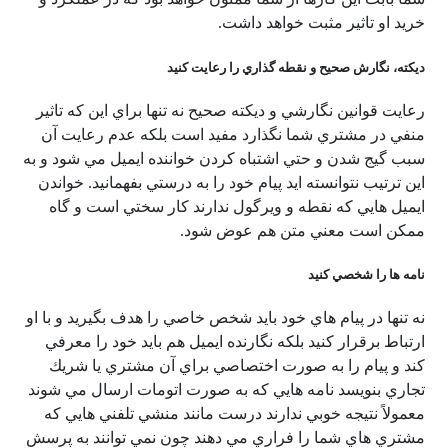
خريد او تاثير مثبت خواهد داشت.
ديكته، نگارش صحيح و نقطه گذاري را رعايت كنيد
رعايت قوانين نگارشي و ديكته صحيح نه تنها براي اين كه تاثير
منفي در مشتري شما نگذارد مفيد است بلكه عدم رعايت آن
سبب گيج شدن و حتي اشتباه كردن خواننده ايميل مي شود و به
اين ترتيب نتوانسته ايد پيام خود را به درستي بفهمانيد. خواندن
ايميل هايي كه نقطه و ويرگول ندارند كار سختي است و گاه
ممكن است معني متن هم عوض شود.
نامه ها را شخصي كنيد
نه تنها در پيام هاي خود بايد شخص خاصي را هدف بگيريد و با او
ارتباط برقرار كنيد بلكه نگارنده ايميل هم بايد خود را معرفي
كند و پيام را به صورت اختصاصي براي آن مشتري يا شريك
تجاري بنويسد نامه هايي كه به صورت اتومات ارسال مي شوند
معمولاً نتيجه خوبي ندارند درست مانند منشي تلفني هايي كه
مشتري هاي شما را فراري مي دهند چون نمي توانند به پرسش