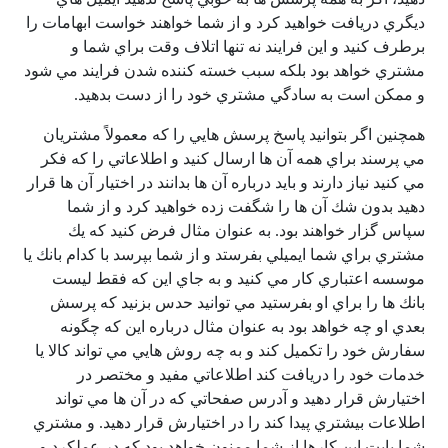
ديگري دريافت خواهيد كرد و از شما خواهند خواست ابهامات را
برطرف كنيد و اين فرايند نه تنها اتلاف وقت براي شما و
مشتري خواهد بود بلكه سبب خسته كننده شدن فرايند مي شود
و ممكن است به سادگي مشتري خود را از دست بدهيد.
همچنين اگر بتوانيد پاسخ پرسش هايي را كه معمولاً مشتريان
مي پرسند براي همه آن ها ارسال كنيد و اطلاعاتي را كه فكر
مي كنيد نياز دارند و بايد درباره آن ها بدانند در اختيار آن ها قرار
دهيد بدون شك آن ها را شگفت زده خواهيد كرد و از شما
سپاس گزار خواهند بود. به عنوان مثال فرض كنيد كه يك
مشتري براي شما ايميلي بفرستد و از شما بپرسد با كدام بانك يا
موسسه اعتباري كار مي كنيد و به جاي اين كه فقط ليست
بانك ها را براي او بفرستيد مي توانيد حدس بزنيد كه پرسش
بعدي او چه خواهد بود به عنوان مثال درباره اين كه چگونه
سفارش خود را تكميل كند و به چه روش هايي مي تواند كالا يا
خدمات خود را دريافت كند اطلاعاتي مفيد و مختصر در
اختيارش قرار دهيد و آدرس صفحاتي كه در آن ها مي تواند
اطلاعات بيشتري پيدا كند را در اختيارش قرار دهيد. و مشتري
شما بابت اين كارها از شما ممنون خواهد بود كه در عملكرد و