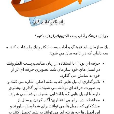
چرا بايد فرهنگ و آداب پست الكترونيك را رعايت كنيم؟
يك سازمان بايد فرهنگ و آداب پست الكترونيك را رعايت كند به
سه دليلي كه در ادامه بيان مي شود:
حرفه اي بودن: با استفاده از زبان مناسب پست الكترونيك
در ايميل هاي خود سازمان شما تصويري حرفه اي تر از
خود به نمايش مي گذارد.
تاثيرگذاري: ايميل هايي كه به نكته اصلي اشاره مي كنند و
به صورت حرفه اي نوشته مي شوند تاثير گذاري بيشتري
دارند تا ايميل هايي كه با انشايي ضعيف نوشته مي شوند.
محافظت در برابر بي اعتباري: آگاه كردن پرسنل از
مشكلاتي كه ايميل ها مي توانند براي شما پيش بياورند و
اين ايميل ها چه هزينه اي مي توانند به شما تحميل كنند به