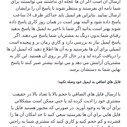
ارسال آن است اگر آن ها عجله اي نداشتند مي توانستند براي
شما نامه اي بفرستند و منتظر شوند تا پاسخ آن را برايشان
ارسال نماييد. بنابراين هر ايميل بايد حداكثر ظرف 24 ساعت
پاسخ داده شود و البته بهتر است در همان روز كاري پاسخ داده
شوند بهتر است بدانيد اگر شما با تاخير به ايميل ها پاسخ بدهيد
رقباي شما بدون درنگ به مشتريان شما پاسخ مي دهند. اگر
پاسخ ايميل نياز به بررسي دارد و كاري زمان بر و پيچيده است
ايميلي براي آن ها بفرستيد و به آن ها اطلاع دهيد كه ايميل آن ها
را دريافت كرده ايد و در حال كار بر روي آن هستيد. اين كار به
مشتريان آرامش مي دهد و مي توانند بيشتر صبر كنند تا پاسخ
نهايي شما به دستشان برسد.
فايل هاي اضافي به ايميل خود وصله نكنيد!
با ارسال فايل هاي الصاقي با حجم بالا يا تعداد بالا در حقيقت
مشتري خود را اذيت كرده ايد يا حتي ممكن است مشكلاتي
براي آن ها به وجود آوريد. در صورتي كه مجبور هستيد فايل يا
فايل هايي براي آن ها بفرستيد سعي كنيد تا حد امكان آن ها را
فشرده و كم حجم كنيد و كاري كنيد كه مشتري شما به راحتي