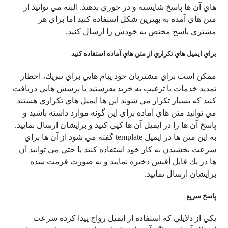
هاي آن ها پاسخ شايسته و در خوري بدهند. البته مي توانيد از
متن هاي آمده به بهترين شكل استفاده كنيد اما براي هر
مشتري پاسخ مختص به خودش را ارسال كنيد.
براي ايميل هاي تكراري از متن هاي آماده استفاده كنيد
ممكن است براي مشتريان خود پيام هايي براي تبريك، اخطار
تمديد خدمات یا ترغيب به خريد بفرستيد يا پرسش هايي دريافت
كنيد كه بسيار تكرار مي شوند اين ها ايميل هاي تكراري هستند
مي توانيد متن هاي آماده براي اين گونه موارد داشته باشيد و
پاسخ آن ها را در ايميل آن ها كپي كنيد و برايشان ارسال نماييد.
به اين متن ها در ايميل
template
گفته مي شود از آن ها براي
سرعت بخشيدن به كار خود استفاده كنيد يا حتي مي توانيد آن
ها در يك فايل آفيس ذخيره نماييد و به صورت فرمت شده
برايشان ارسال نماييد.
پاسخ سريع
يكي از دلايلي كه استفاده از ايميل رواج پيدا كرده سرعت