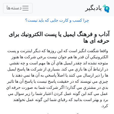
یادبگیر
دسته‌ها
چرا کسب و کارت جایی که باید نیست؟
آداب و فرهنگ ايميل يا پست الكترونيك برای
حرفه ای ها
واقعا شگفت انگيز است که اين روزها که ديگر اينترنت و پست
الكترونيكي آن قدر ها هم جوان نيست برخي شركت ها هنوز
متوجه نشده اند چقدر ايميل هاي آن ها مهم است و چه نقشي
در ارتباط آن ها بازي مي كند. بسياري از شركت ها پاسخ ايميل
ها را دير ارسال مي كنند يا اصلاً پاسخي به آن ها نمي دهند يا
چيزي مي نويسند كه در حقيقت پاسخ نيست يا پاسخ آن ها تاثير
بدي در مشتري مي گذارد! اگر شركت شما به صورت حرفه اي
عمل مي كند اين گونه عمل كردن اعتبار شما را زير سوال مي
برد و بهتر است بدانيد كه رقباي شما اين گونه عمل نخواهند
كرد.