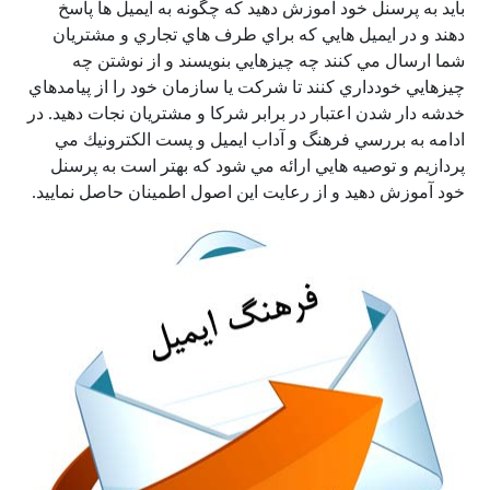
بايد به پرسنل خود آموزش دهيد كه چگونه به ايميل ها پاسخ
دهند و در ايميل هايي كه براي طرف هاي تجاري و مشتريان
شما ارسال مي كنند چه چيزهايي بنويسند و از نوشتن چه
چيزهايي خودداري كنند تا شركت يا سازمان خود را از پيامدهاي
خدشه دار شدن اعتبار در برابر شركا و مشتريان نجات دهيد. در
ادامه به بررسي فرهنگ و آداب ايميل و پست الكترونيك مي
پردازيم و توصيه هايي ارائه مي شود كه بهتر است به پرسنل
خود آموزش دهيد و از رعایت این اصول اطمينان حاصل نماييد.