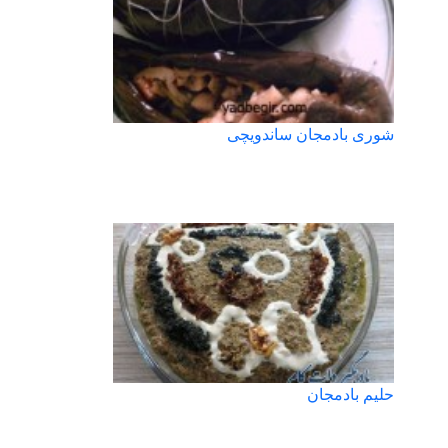
شوری بادمجان ساندویچی
حلیم بادمجان