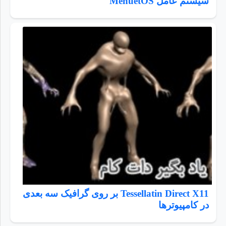
سیستم عامل MenuetOS
Tessellatin Direct X11 بر روی گرافیک سه بعدی
در کامپیوترها