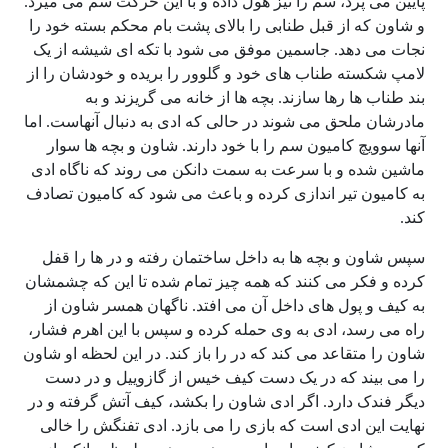
پایین می پرد، سم را نیز هول داده و با این حرکت سم می میرد.
و شاون که از قبل طنابی را بالای پشت بام محکم بسته خود را
نجات می دهد. جاسمین موفق می شود با تکه ای شیشه از یک
لامپ شکسته طناب های خود و گلوور را بریده و خودشان را از
بند طناب ها رها سازند. بچه ها از خانه می گریزند و به
مادرشان ملحق می شوند در حالی که ادی به دنبال آنهاست. اما
آنها سوویچ کامیون سم را با خود دارند. شاون و بچه ها سوار
ماشین شده و با سرعت به سمت دانکن می روند که ناگاه ادی
به کامیون تیر اندازی کرده و باعث می شود که کامیون تصادف
کند.
سپس شاون و بچه ها به داخل ساختمان رفته و در ها را قفل
کرده و فکر می کنند که همه چیز تمام شده تا این که چشمشان
به کیف و پول های داخل آن می افتد. ناگهان همسر شاون از
راه می رسد، ادی به وی حمله کرده و سپس با این اهرم فشار،
شاون را متقاعد می کند که در را باز کند. در این لحظه او شاون
را می بیند که در یک دست کیف خیس از گازوییل و در دست
دیگر فندک دارد. اگر ادی شاون را بکشد، کیف آتش گرفته و در
نهایت این ادی است که بازی را می بازد. ادی تفنگش را خالی