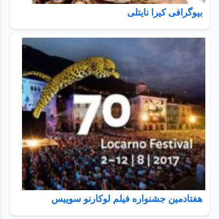
بیوگرافی کیرا نایتلی
هفتادمین جشنواره فیلم لوکارنو سوییس