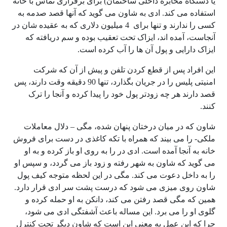
یا دستگاه مخابره داخلی ساختمان) برای برقراری تماس با خانه
استفاده می کند. ادی به شاون می گوید که آنها قصد صدمه به
کسی را ندارند و تنها برای 4 میلیون دلاری که به عقیده شان در
آنجاست، آمده اند، ایزاک تحت تعقیب بوده و سم دریافته که
ایزاک دارایی و پول آن ها را آب کرده است.
این افراد پس از قطع کردن تلفن و پیش از آن که شرکت
امنیتی پلیس را در جریان بگذارد، تنها 90 دقیقه وقت دارند، پس
قصد دارند هر چه زودتر پول خود را پیدا کرده و آنجا را ترک
کنند.
شاون که در میان درختان پنهان شده، مگی – دلال معاملات
ملکی- را می بیند که همراه با تکه کاغذی در دست برای فروش
خانه به آنجا آمده است. ادی در را به روی او باز کرده و به او
می گوید که شاون به شهر رفته و زود باز می گردد، و سپس او
را به داخل دعوت می کند. مگی در این لحظه متوجه کیف پول
شاون روی میزی می شود که درست پشت سر ادی قرار دارد.
همین که مگی قصد رفتن می کند، دانکن به او حمله کرده و
گلوی او را می برد. این مساله باعث آشفتگی ادی می شود،
چرا که این عمل به معنی این است که شاون دیگر تحت کنترل