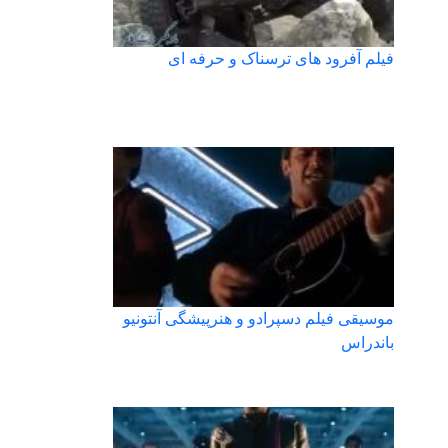
فیلم آفرود های ترسناک و حرفه ای
موسیقی فیلم دسپرادو و هنرپیشگی آنتونیو
باندراس