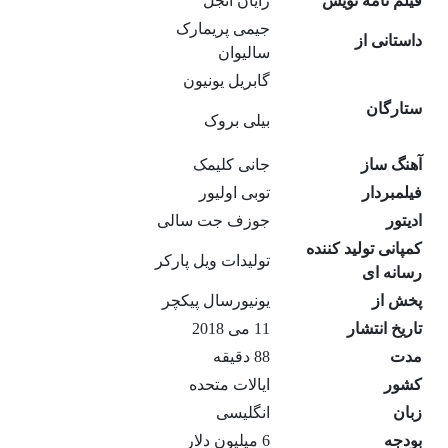
فیلم نامه نویس
رایان انجل
جیمی پریمارک
داستانی از
سالیوان
گابریل یونیون
ستارگان
بیلی بروک
آهنگ ساز
جانی کلیمک
فیلمبردار
توبی اولیور
ادیتور
جوزف جت سالی
کمپانی تولید کننده
تولیدات ویل پارکر
رسانه ای
پخش از
یونیورسال پیکچر
تاریخ انتشار
11 می 2018
مدت
88 دقیقه
کشور
ایالات متحده
زبان
انگلیسی
بودجه
6 میلیون دلار