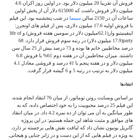
فروش آن تقریبا 20 میلیون دلار بود. در اولین روز اکران 4.6
میلیون دلار فروش داشت که 615000 دلار آن از پخش اولین
ساعات آن در 2150 سالن
سینما
در شب پنجشنبه بود. این فیلم
با فروش اولیه 17.6 میلیون دلاری، پس از فیلم های اونجرز:
اینفینیتیو وار(62.1میلیون دلار در سومین هفته فروش) و life of
party(17.9 میلیون دلار) در رتبه سوم فروش قرار دارد. 68
درصد مخاطبین خانم ها بوده و 73 درصد بیش از 25 سال سن
داشتند. میزان مخاطبین آن در هفته دوم 61% با فروش 6.8
میلیون دلار و در هفته پنجم با 41 درصد و فروشی معادل 4.1
میلیون دلار به ترتیب در رتبه 5 و 6 گیشه قرار گرفت.
انتقادها
بر اساس وبسایت روتن توماتوز، از میان 76 انتقاد انجام شده،
این فیلم 25 درصد محبوبیت را به خود اختصاص داده، که به
طور میانگین به آن می توان از ده نمره 4.2 داد. در میان انتقاد
های موافق و مثبت شاهد این جمله هستیم: در این پروژه
گابریل یونیون نشان داد که لیاقت نقش هایی برجسته تر دارد،
به ویژه در فیلم هایی که از این دست و در ژانر جنایی و هیجانی.