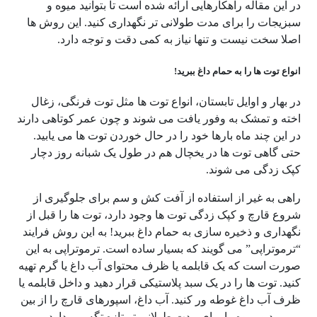
در این مقاله راهکارهایی ارائه شده است تا بتوانید میوه و
سبزیجات را برای مدت طولانی تر نگهداری کنید. این روش ها
اصلا سخت نیست و تنها نیاز به کمی دقت و توجه دارد.
انواع توت ها را به حمام داغ ببرید!
در بهار و اوایل تابستان، انواع توت ها مثل توت فرنگی، زغال
اخته و تمشک به وفور یافت می شوند و چون عمر کوتاهی دارند
در این چند ماه بارها خود را در حال خوردن توت ها می یابید.
حتی گاهی توت ها در یخچال هم در طول یک شبانه روز دچار
کپک زدگی می شوند.
راهی به غیر از استفاده از آفت کش و سم برای جلوگیری از
شروع قارچ و کپک زدگی توت ها وجود دارد، توت ها را قبل از
نگهداری و ذخیره سازی به حمام داغ ببرید! به این روش فرایند
“ترموتراپی” می گویند که بسیار ساده است. ترموتراپی به این
صورت است که یک قابلمه یا ظرف محتوای آب داغ یا گرم تهیه
کنید. توت ها را در یک سبد پلاستیکی قرار دهید و داخل قابلمه یا
ظرف آب داغ غوطه ور کنید. آب داغ، اسپورهای قارچ را از بین
می برد و میوه را برای مدت طولانی تر تازه تگه می دارد.